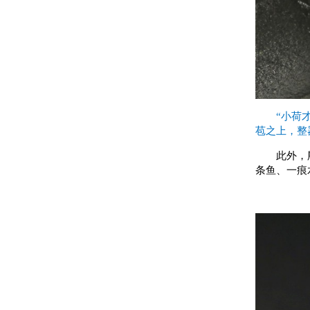
“小荷
苞之上，整
此外，殷
条鱼、一痕