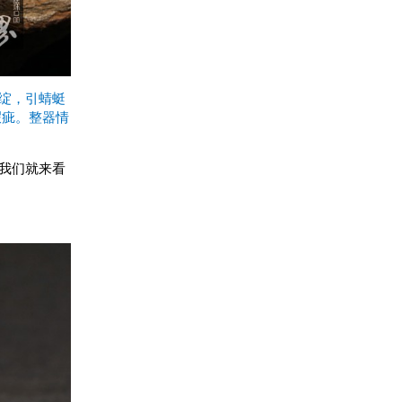
绽，引蜻蜓
瑕疵。整器情
我们就来看