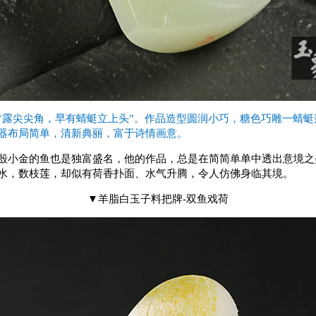
才露尖尖角，早有蜻蜓立上头”。作品造型圆润小巧，糖色巧雕一蜻蜓
器布局简单，清新典丽，富于诗情画意。
小金的鱼也是独富盛名，他的作品，总是在简简单单中透出意境之
水，数枝莲，却似有荷香扑面、水气升腾，令人仿佛身临其境。
▼羊脂白玉子料把牌-双鱼戏荷