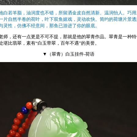
地白若羊脂，油润度也不错，所留洒金皮自然清新、温润怡人。巧用
一片自然半卷的荷叶，叶下双鱼嬉戏，灵动欢快。简约的荷塘片景透
与灵性，仿佛不经意间，那鱼已游进了你的眼底。
师，还有一点更是不可不提，那就是他的翠青作品。翠青是一种特
处堪比翡翠，素有“白玉带翠，百年不遇”的美誉。
▼（翠青）白玉挂件-荷语