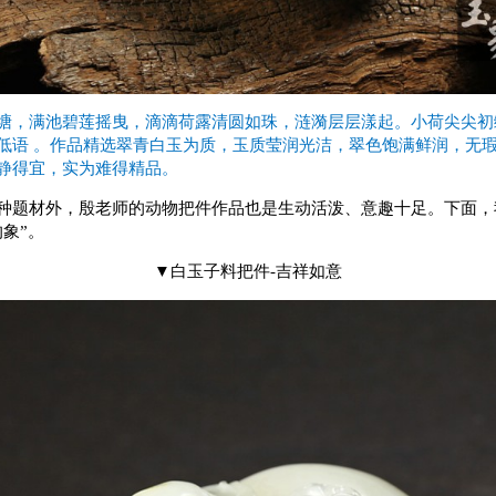
塘，满池碧莲摇曳，滴滴荷露清圆如珠，涟漪层层漾起。小荷尖尖初
低语 。作品精选翠青白玉为质，玉质莹润光洁，翠色饱满鲜润，无
静得宜，实为难得精品。
种题材外，殷老师的动物把件作品也是生动活泼、意趣十足。下面，
的象”。
▼白玉子料把件-吉祥如意