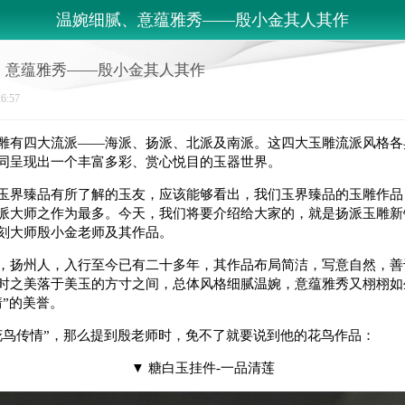
温婉细腻、意蕴雅秀——殷小金其人其作
、意蕴雅秀——殷小金其人其作
26:57
有四大流派——海派、扬派、北派及南派。这四大玉雕流派风格各
同呈现出一个丰富多彩、赏心悦目的玉器世界。
界臻品有所了解的玉友，应该能够看出，我们玉界臻品的玉雕作品
派大师之作为最多。今天，我们将要介绍给大家的，就是扬派玉雕新
刻大师殷小金老师及其作品。
扬州人，入行至今已有二十多年，其作品布局简洁，写意自然，善
时之美落于美玉的方寸之间，总体风格细腻温婉，意蕴雅秀又栩栩如
情”的美誉。
传情”，那么提到殷老师时，免不了就要说到他的花鸟作品：
▼ 糖白玉挂件-一品清莲