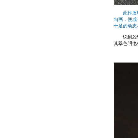
此作质
勾画，便成
十足的动态
说到殷老
其翠色明艳