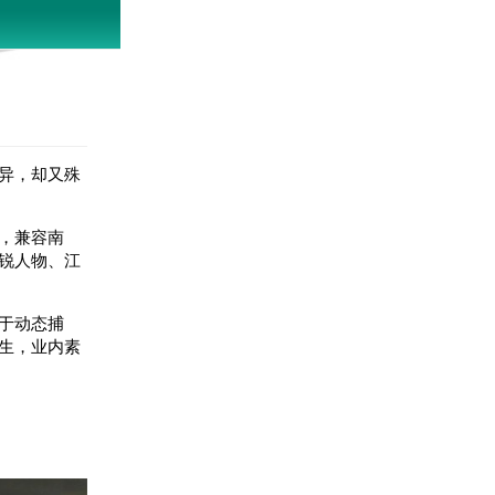
异，却又殊
，兼容南
锐人物、江
于动态捕
生，业内素