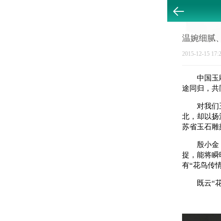
返回
温婉细腻
2015-12-15 17:
中国玉雕
途同归，共
对我们玉
北，却以扬
苏省玉石雕
殷小金，
捉，能将瞬
有“花鸟传
既云“花鸟