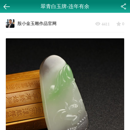
翠青白玉牌-连年有余
返回
分享
殷小金玉雕作品官网
0
4411