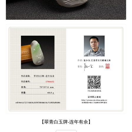
【翠青白玉牌-连年有余】