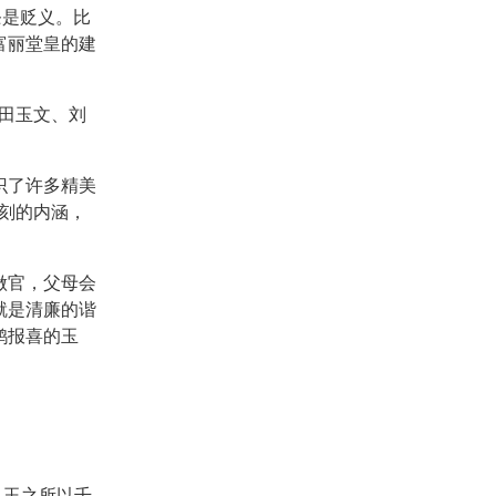
条是贬义。比
富丽堂皇的建
田玉文、刘
识了许多精美
刻的内涵，
做官，父母会
就是清廉的谐
鹊报喜的玉
，玉之所以千