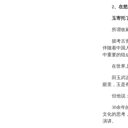
2、在
玉寄托了
所谓收藏，
据考古资料
伴随着中国
中重要的组
在世界上，
田玉武说，
眼里，玉是
但他说：“
30余年的
文化的思考
演讲。