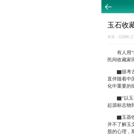
返回
玉石收
来源：北国网-辽宁
有人用“疯
民间收藏家
▇据考古资
直伴随着中
化中重要的
▇“以玉事
起源标志物
▇玉器收藏
并不了解玉
股的心理，