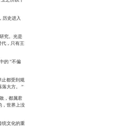
，历史进入
研究。光是
时代，只有王
的 "不偏
举止都受到规
落大方。 ”
敛，都属君
的，世界上没
传统文化的重