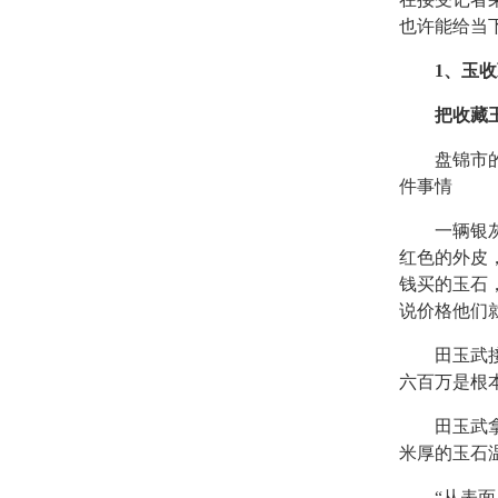
也许能给当
1、玉
把收藏玉
盘锦市的这
件事情
一辆银灰色
红色的外皮
钱买的玉石
说价格他们
田玉武接过
六百万是根
田玉武拿起
米厚的玉石
“从表面上