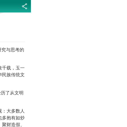
分享
研究与思考的
数千载，玉一
华民族传统文
经历了从文明
视：大多数人
也多抱有如炒
：聚财造假、