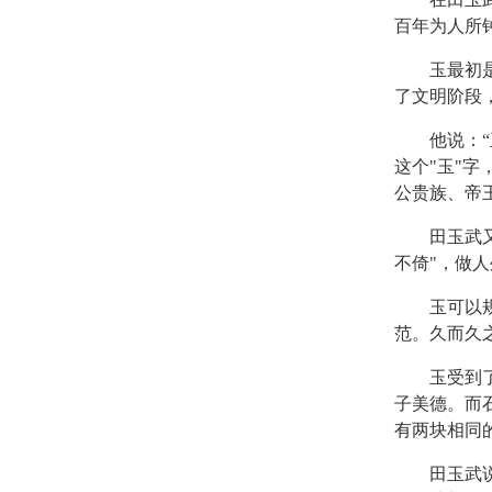
百年为人所
玉最初是生
了文明阶段
他说：“玉
这个"玉"
公贵族、帝
田玉武又讲
不倚"，做
玉可以规范
范。久而久
玉受到了历
子美德。而
有两块相同
田玉武说，