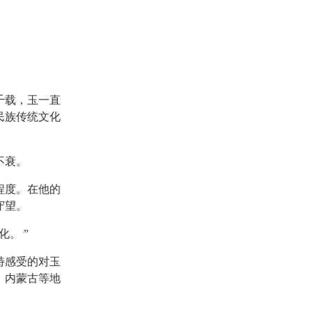
。
千载，玉一直
民族传统文化
不衰。
程度。在他的
守望。
。 ”
特感受的对玉
、内蒙古等地