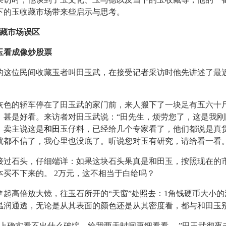
下的玉收藏市场带来些启示与思考。
收藏市场误区
看成像炒股票
位民间收藏玉者叫田玉武，在接受记者采访时他先讲述了最
的轿车停在了田玉武的家门前，来人搬下了一块足有五六十
，甚是好看。来访者对田玉武说：“田先生，烦劳您了，这是我刚
，卖主说这是
和田玉
仔料，已经给几个专家看了，他们都说是真
就都不信了，我心里也没底了。听说您对玉有研究，请给看一看。
石头，仔细端详：如果这块石头果真是和田玉，按照现在的
本买不下来的。 2万元，这不相当于白给吗？
高倍放大镜，往玉石所开的“天窗”处照去：1角钱硬币大小的
温润通透，无论是从其表面的颜色还是从其密度看，都与和田玉
确实看不出什么破绽，给我两天时间再细看看。 ”田玉武彻夜