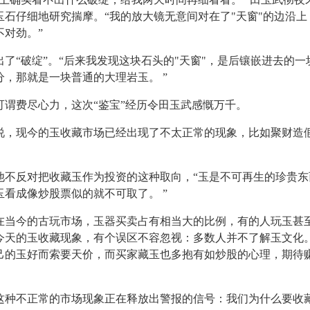
玉石仔细地研究揣摩。“我的放大镜无意间对在了"天窗"的边沿上
不对劲。”
“破绽”。“后来我发现这块石头的"天窗"，是后镶嵌进去的一
分，那就是一块普通的大理岩玉。 ”
费尽心力，这次“鉴宝”经历令田玉武感慨万千。
现今的玉收藏市场已经出现了不太正常的现象，比如聚财造
反对把收藏玉作为投资的这种取向，“玉是不可再生的珍贵东
玉看成像炒股票似的就不可取了。 ”
今的古玩市场，玉器买卖占有相当大的比例，有的人玩玉甚
今天的玉收藏现象，有个误区不容忽视：多数人并不了解玉文化
己的玉好而索要天价，而买家藏玉也多抱有如炒股的心理，期待
不正常的市场现象正在释放出警报的信号：我们为什么要收