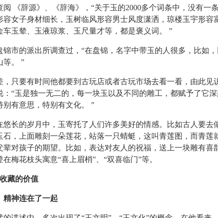
 《辞源》、《辞海》，“关于玉的2000多个词条中，没有一
形容女子身材细长，玉树临风形容男士风度潇洒，琼楼玉宇形容
金车玉辇、玉液琼浆、玉尺量才等，都是褒义词。 ”
市的派出所调查过，“在盘锦，名字中带玉的人很多，比如，
等。 ”
只要有时间他都要到古玩店或者古玩市场去看一看，由此见
说：“玉是独一无二的，每一块玉以及不同的雕工，都赋予了它深
特别有意思，特别有文化。 ”
长的岁月中，玉寄托了人们许多美好的情感。比如古人要去
玉石，上面雕刻一朵莲花，站落一只蜻蜓，这叫青莲图，而青莲
父辈对孩子的期望。比如，表达对友人的祝福，送上一块雕有喜
在梅花枝头寓意“喜上眉梢”、“双喜临门”等。
石收藏的价值
精神连在了一起
讲述中，多次出现了“玉文明”、“玉文化”的概念。在他看来