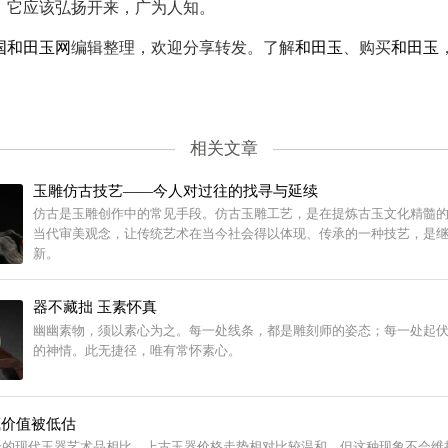
，它应该弘扬开来，广为人知。
国和田玉网
编辑整理，欢迎分享转发。了解
和田玉
、购买
和田玉
相关文章
玉雕仿古技艺——今人对过往的找寻与延续
仿古是玉雕创作中的常见手段。仿古玉雕工艺，是在提炼古玉文化精髓
当代审美观念，让传统艺术在当今社会得以体现、传承的一种技艺，是
新。
器不藏拙 玉素怀真
幽幽素物，须以素心为之。每一处线条，都是雕刻师的姿态；每一处起
的神情。此无捷径，唯有常怀素心。
藏价值被低估
升的现代玉器艺术品相比，上古玉器价格走势相对比较温和，但这种现象不会维