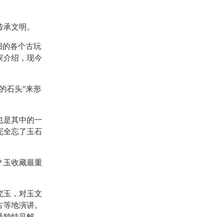
传承文明。
阳的各个古玩
家介绍，现今
的石头”来形
也是其中的一
完全忘了玉石
？玉收藏最重
究玉，对玉文
古等地演讲。
番独特见解，