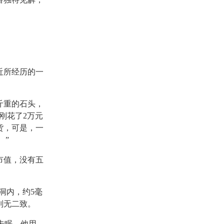
近所经历的一
斤重的石头，
刚花了2万元
货，可是，一
 ”
市值，没有五
洞内，约5毫
别无二致。
未眠，他用