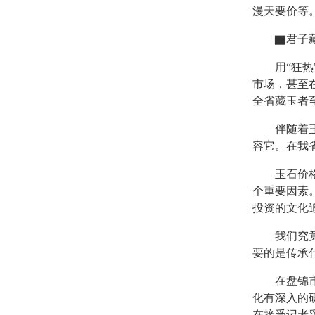
漫天要价等
▇君子藏玉
用“狂热”
市场，甚至
全省藏玉者
伴随着玉收
容它。在我
玉石价格疯
个重要因素
投资的文化
我们究竟该
要的是传承
在盘锦市，
化有深入的
在接受记者