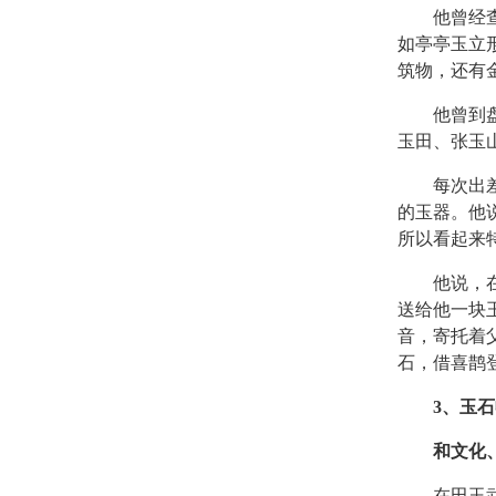
他曾经查阅
如亭亭玉立
筑物，还有
他曾到盘锦
玉田、张玉山
每次出差，
的玉器。他
所以看起来
他说，在悠
送给他一块
音，寄托着
石，借喜鹊登
3、玉
和文化、
在田玉武的