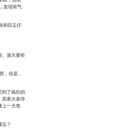
，发现有气
块和田玉仔
假、漫天要价
西，但是，
至到了疯狂的
。卖家大多停
赚上一大笔
藏玉？