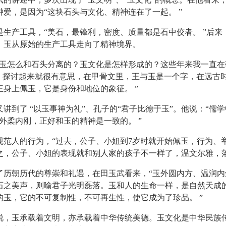
钟爱，是因为“这块石头与文化、精神连在了一起。 ”
产工具，“美石，最锋利，密度、质量都是石中佼者。 ”后来
，玉从原始的生产工具走向了精神境界。
怎么和石头分离的？玉文化是怎样形成的？这些年来我一直在
字，探讨起来就很有意思，在甲骨文里，王与玉是一个字，在远古
王身上佩玉，它是身份和地位的象征。 ”
到了 “以玉事神为礼”、孔子的“君子比德于玉”。他说：“儒学中
人外柔内刚，正好和玉的精神是一致的。 ”
人的行为，“过去，公子、小姐到7岁时就开始佩玉，行为、
之，公子、小姐的表现就和别人家的孩子不一样了，温文尔雅，落
朝历代的尊崇和礼遇，在田玉武看来，“玉外圆内方、温润内
石之美声，则喻君子光明磊落。玉和人的生命一样，是自然天成
的玉，它的不可复制性，不可再生性，使它成为了珍品。 ”
玉承载着文明，亦承载着中华传统美德。玉文化是中华民族