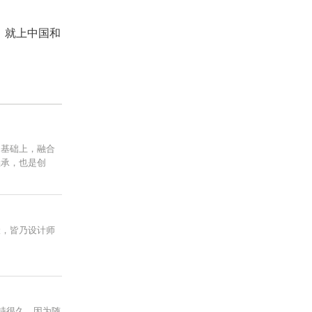
，就上中国和
的基础上，融合
继承，也是创
伏，皆乃设计师
持很久。因为随