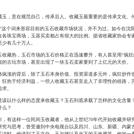
。
，意在规范自己，传承后人。收藏玉最重要的是传承文化、
这个词来形容目前的玉石收藏市场状况，并不为过。如今在沈
在各珠宝商场，玉器买卖都占有很大的比例。据省收藏家协会专
至少有几十万人。
藏热，玉石市场的玉石价格正在迅速攀升，有人甚至用“疯狂
省的古玩市场，甚至出现了一块玉石卖家要到了上亿元的天价。
涨的背后，除了玉石本身价值、投资渠道多元外，疯狂炒作
。狂热于经济利益，一些人收藏玉石甚至走入了非理性的歧路，
追求。
以什么样的态度来收藏玉？玉石到底承载了怎样的文化含量
什么？
有这样一位民间玉收藏者，他从上世纪70年代开始收藏并研
研究与思考，曾受邀到中央电视台以及四川、山东、新疆、内蒙
采访时，他谈到了玉文化、玉与德以及当下的玉收藏等，他的一