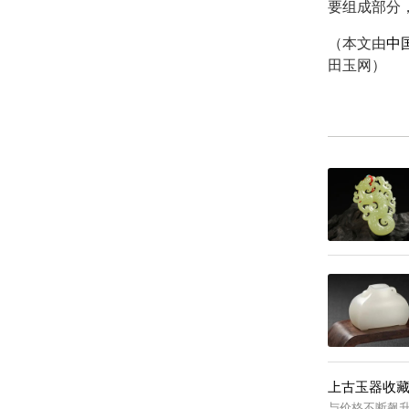
要组成部分
（本文由
中
田玉网）
上古玉器收
与价格不断飙