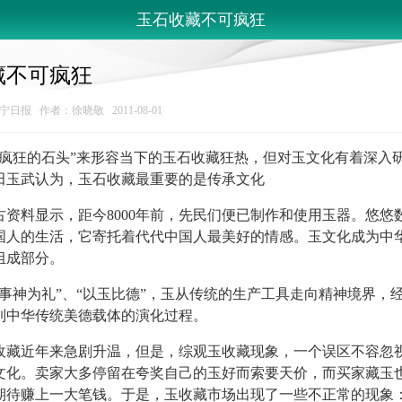
玉石收藏不可疯狂
藏不可疯狂
日报 作者：徐晓敬 2011-08-01
狂的石头”来形容当下的玉石收藏狂热，但对玉文化有着深入
田玉武认为，玉石收藏最重要的是传承文化
料显示，距今8000年前，先民们便已制作和使用玉器。悠悠
国人的生活，它寄托着代代中国人最美好的情感。玉文化成为中
组成部分。
神为礼”、“以玉比德”，玉从传统的生产工具走向精神境界，
到中华传统美德载体的演化过程。
近年来急剧升温，但是，综观玉收藏现象，一个误区不容忽
文化。卖家大多停留在夸奖自己的玉好而索要天价，而买家藏玉
期待赚上一大笔钱。于是，玉收藏市场出现了一些不正常的现象