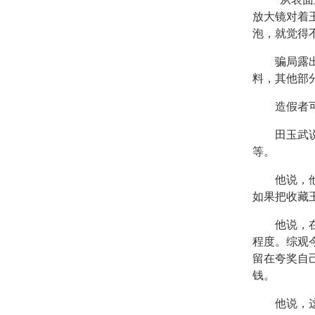
放大镜对着
泡，就觉得
骗局露出了
料，其他部
造假者可谓
田玉武说，
等。
他说，他不
如果把收藏
他说，在当
程度。综观
留在夸奖自
钱。
他说，这种