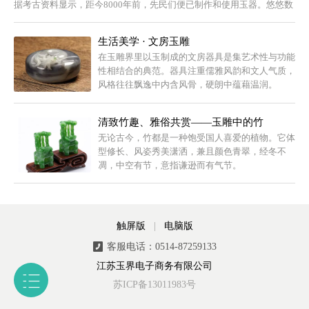
据考古资料显示，距今8000年前，先民们便已制作和使用玉器。悠悠数
千载，...
生活美学 · 文房玉雕
在玉雕界里以玉制成的文房器具是集艺术性与功能
性相结合的典范。器具注重儒雅风韵和文人气质，
风格往往飘逸中内含风骨，硬朗中蕴藉温润。
清致竹趣、雅俗共赏——玉雕中的竹
无论古今，竹都是一种饱受国人喜爱的植物。它体
型修长、风姿秀美潇洒，兼且颜色青翠，经冬不
凋，中空有节，意指谦逊而有气节。
触屏版
|
电脑版
客服电话：0514-87259133
江苏玉界电子商务有限公司
苏ICP备13011983号