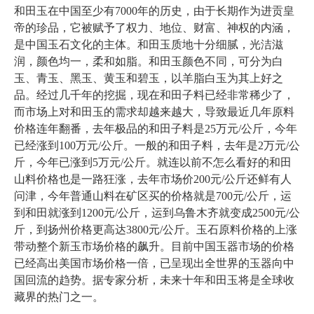
和田玉在中国至少有7000年的历史，由于长期作为进贡皇
帝的珍品，它被赋予了权力、地位、财富、神权的内涵，
是中国玉石文化的主体。和田玉质地十分细腻，光洁滋
润，颜色均一，柔和如脂。和田玉颜色不同，可分为白
玉、青玉、黑玉、黄玉和碧玉，以羊脂白玉为其上好之
品。经过几千年的挖掘，现在和田子料已经非常稀少了，
而市场上对和田玉的需求却越来越大，导致最近几年原料
价格连年翻番，去年极品的和田子料是25万元/公斤，今年
已经涨到100万元/公斤。一般的和田子料，去年是2万元/公
斤，今年已涨到5万元/公斤。就连以前不怎么看好的和田
山料价格也是一路狂涨，去年市场价200元/公斤还鲜有人
问津，今年普通山料在矿区买的价格就是700元/公斤，运
到和田就涨到1200元/公斤，运到乌鲁木齐就变成2500元/公
斤，到扬州价格更高达3800元/公斤。玉石原料价格的上涨
带动整个新玉市场价格的飙升。目前中国玉器市场的价格
已经高出美国市场价格一倍，已呈现出全世界的玉器向中
国回流的趋势。据专家分析，未来十年和田玉将是全球收
藏界的热门之一。