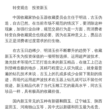
转变观念 投资新玉
中国收藏家协会玉器收藏委员会主任于明说，古玉伪
造，自古已然。在当前市场不规范的情况下，要消除这种
现象，加强行业自律，规范交易行为是一方面，而消费者
转变自身收藏观念也很必要。因为在某种意义上，赝品古
玉正是消费者过度需求的衍生物。
在古玉日趋稀少、明清玉价不断攀升的趋势下，收藏
新玉不失为投资保值的一项明智选择。运用超声波技术、
激光技术等现代工艺打造出来的新玉精品，在做工上已达
到登峰造极的地步，其精巧程度让人叹为观止，就拿最普
遍的钻孔技术来说，古玉上的孔或多或少会留下凿刻的痕
迹，而现代运用超声波技术在玉器上钻孔就可以不留任何
痕迹。新玉精品代表了当代玉雕工艺的最高水平，同古玉
珍品一样，具有极高的收藏价值。
国内新玉常见的玉种有新疆
和田玉
、辽宁岫玉、陕西
蓝田玉、河南独山玉等，其中尤以新疆和田玉最为名贵。