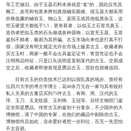
等工艺做旧。由于玉器石料本身就是“老”的，因此仅凭其
雕工、皮壳和包浆来辨别真假确实困难。假玉器大都采用
价格低廉的岫岩玉、独山玉、蓝田玉或其他低质杂玉，这
些玉硬度大都低于5.5，更有甚者，以似玉之石冒充真玉，
造伪者把似玉类的石头做成各种器物，以冒充玉器。玉质
鉴别不精者，极易为其所骗。古玉市场向来也是打真不打
假，国家没有明文规定允许在市场上贩卖古玉，收藏者购
买古玉时，商家一般不会出具鉴定证书，售货凭证也不会
注明商品特征，只是口头说明是某朝某代的古玉。交易成
交之后，收藏者即便发现是赝品古玉，货款也很难追回。
目前古玉的仿造技术已达到以假乱真的地步。曾经有
位四川大学的考古学博士，花40余万元在一家与其有较好
私人关系的古董店买到75件古玉，有商、周、汉代的玉
璋、玉刀、玉龙纹器、玉剑饰、玉冠等。后经文物部门鉴
定全部是赝品。传世古玉的鉴别十分复杂，不少国外的大
博物馆，请了中国的专家，在他们的藏品中剔除伪古玉。
博物馆尚且如此，业余爱好者想一步到位，百无一失恐怕
不太容易。