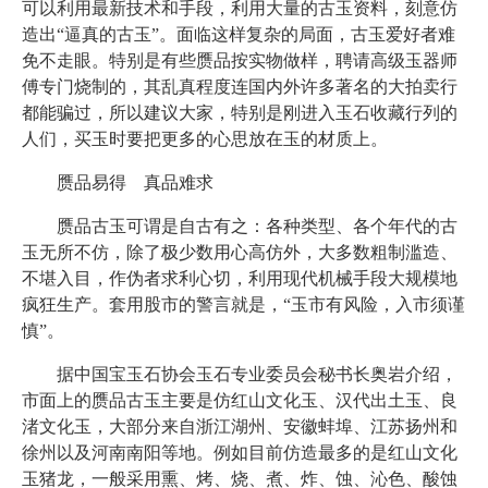
可以利用最新技术和手段，利用大量的古玉资料，刻意仿
造出“逼真的古玉”。面临这样复杂的局面，古玉爱好者难
免不走眼。特别是有些赝品按实物做样，聘请高级玉器师
傅专门烧制的，其乱真程度连国内外许多著名的大拍卖行
都能骗过，所以建议大家，特别是刚进入玉石收藏行列的
人们，买玉时要把更多的心思放在玉的材质上。
赝品易得 真品难求
赝品古玉可谓是自古有之：各种类型、各个年代的古
玉无所不仿，除了极少数用心高仿外，大多数粗制滥造、
不堪入目，作伪者求利心切，利用现代机械手段大规模地
疯狂生产。套用股市的警言就是，“玉市有风险，入市须谨
慎”。
据中国宝玉石协会玉石专业委员会秘书长奥岩介绍，
市面上的赝品古玉主要是仿红山文化玉、汉代出土玉、良
渚文化玉，大部分来自浙江湖州、安徽蚌埠、江苏扬州和
徐州以及河南南阳等地。例如目前仿造最多的是红山文化
玉猪龙，一般采用熏、烤、烧、煮、炸、蚀、沁色、酸蚀