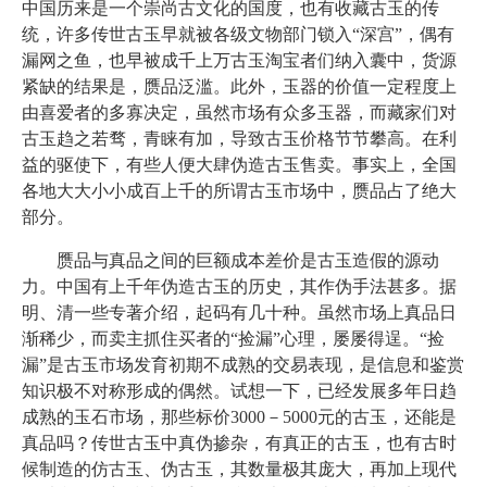
中国历来是一个崇尚古文化的国度，也有收藏古玉的传
统，许多传世古玉早就被各级文物部门锁入“深宫”，偶有
漏网之鱼，也早被成千上万古玉淘宝者们纳入囊中，货源
紧缺的结果是，赝品泛滥。此外，玉器的价值一定程度上
由喜爱者的多寡决定，虽然市场有众多玉器，而藏家们对
古玉趋之若骛，青睐有加，导致古玉价格节节攀高。在利
益的驱使下，有些人便大肆伪造古玉售卖。事实上，全国
各地大大小小成百上千的所谓古玉市场中，赝品占了绝大
部分。
赝品与真品之间的巨额成本差价是古玉造假的源动
力。中国有上千年伪造古玉的历史，其作伪手法甚多。据
明、清一些专著介绍，起码有几十种。虽然市场上真品日
渐稀少，而卖主抓住买者的“捡漏”心理，屡屡得逞。“捡
漏”是古玉市场发育初期不成熟的交易表现，是信息和鉴赏
知识极不对称形成的偶然。试想一下，已经发展多年日趋
成熟的玉石市场，那些标价3000－5000元的古玉，还能是
真品吗？传世古玉中真伪掺杂，有真正的古玉，也有古时
候制造的仿古玉、伪古玉，其数量极其庞大，再加上现代