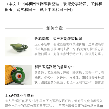
（本文由
中国和田玉网
编辑整理，欢迎分享转发。了解
和
田玉
、购买
和田玉
，就上中国和田玉网）
相关文章
收藏提醒：买玉石别奢望捡漏
玉石市场中，有这些朋友很关注价格，总希望能以
比市场低的价格淘到上品。“行内无漏可捡”的忠告
在他们看来，好像有点过于绝对了。自信是好事，
但自信的前提是应该有丰富的知识作为后盾。如何
练就一双慧眼，是一个...
和田玉路路通的前世今生
路路通，又称桶珠，怀鼓，转运珠，其形中空，有
桶状、多棱体、纺锤体、方柱体、束腰形等多种形
状，路路通多为素面，但也不乏雕花之作，整体形
制较为多样。
玉石收藏不可疯狂
有人用“疯狂的石头”来形容当下的玉石收藏狂热，但对玉文化有着深入
研究与思考的民间收藏家田玉武认为，玉石收藏最重要的是传承文化▇