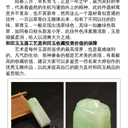
阳春三月，草长莺飞，正是一年之中，最为美好的季
节，代表着盎然的生机与蓬勃向上的精神。此挂件题材寓
意并不复杂，也不算新奇，然而这么一个题材看似普通的
挂件，一旦以翠青白玉雕琢出来，却有了不同以往的韵
味。翠青玉，一般呈现出浅翠绿色，其绿一似嫩绿色翡
翠，如同春日枝头新发小芽。此挂件色泽素雅清新，玉质
细腻柔润，给人以清爽大方之感。
和田玉玉器工艺是和田玉收藏投资价值的保障
艺术是每件玉器所追求的最高境界，也是最难做到
的。凡气韵生动、形神兼备的都是艺术美的表现，有着极
高的收藏价值。建议大家可以多鉴赏一些名家大师创作的
优秀玉雕作品，以此来提高自己的眼力及对和田玉精品的
鉴赏能力。