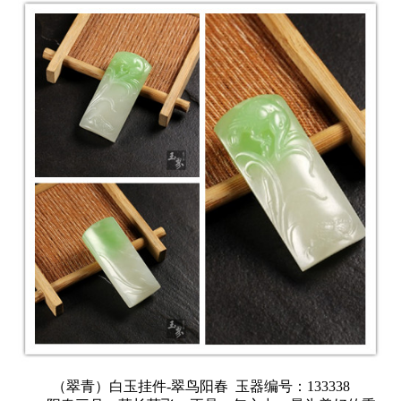
（翠青）白玉挂件-翠鸟阳春
玉器编号：133338