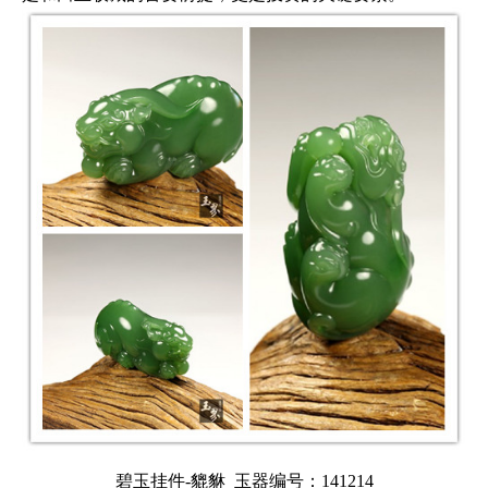
碧玉挂件-貔貅
玉器编号：141214