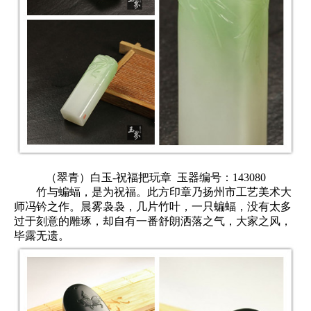
（翠青）白玉-祝福把玩章
玉器编号：143080
竹与蝙蝠，是为祝福。此方印章乃扬州市工艺美术大
师冯钤之作。晨雾袅袅，几片竹叶，一只蝙蝠，没有太多
过于刻意的雕琢，却自有一番舒朗洒落之气，大家之风，
毕露无遗。