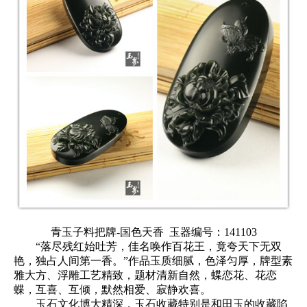
青玉子料把牌-国色天香
玉器编号：141103
“落尽残红始吐芳，佳名唤作百花王，竟夸天下无双
艳，独占人间第一香。”作品玉质细腻，色泽匀厚，牌型素
雅大方、浮雕工艺精致，题材清新自然，蝶恋花、花恋
蝶，互喜、互倾，默然相爱、寂静欢喜。
玉石文化博大精深，玉石收藏特别是和田玉的收藏陷