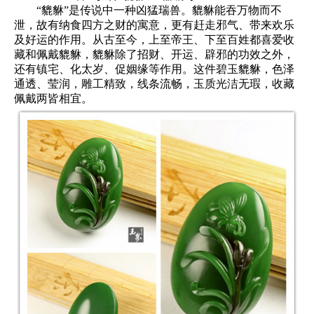
“貔貅”是传说中一种凶猛瑞兽。貔貅能吞万物而不
泄，故有纳食四方之财的寓意，更有赶走邪气、带来欢乐
及好运的作用。从古至今，上至帝王、下至百姓都喜爱收
藏和佩戴貔貅，貔貅除了招财、开运、辟邪的功效之外，
还有镇宅、化太岁、促姻缘等作用。这件碧玉貔貅，色泽
通透、莹润，雕工精致，线条流畅，玉质光洁无瑕，收藏
佩戴两皆相宜。