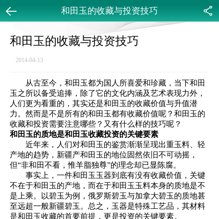
和田玉的收藏与投资技巧
返回
分享
和田玉的收藏与投资技巧
2014-04-13
从古至今，
和田玉
都为国人所喜爱和珍藏，当下和田
玉之所以备受追捧，除了它的文化内涵及艺术表现力外，
人们更为看重的，其实还是和田玉的收藏价值与升值潜
力。然而是不是所有的和田玉都有收藏价值呢？和田玉的
收藏和投资需要注意哪些？又有什么样的技巧呢？
和田玉的质地是和田玉收藏投资的关键要素
近年来，人们对和田玉的鉴赏渐渐呈现出重玉料、轻
产地的趋势，新疆产和田玉的地位固然依旧不可动摇，
但“非和田不看，惟羊脂独尊”的理念却已显陈腐。
事实上，一件和田玉玉器到底有没有收藏价值，关键
不在于和田玉的产地，而在于和田玉玉料本身的质地是不
是上乘。以碧玉为例，俄罗斯碧玉与加拿大碧玉的质地甚
至远超一般新疆碧玉。总之，玉器是特殊工艺品，其材料
是和田玉收藏的首要前提，更是投资的关键要素。