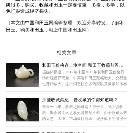
阱很多，购买、收藏和田玉一定要慎重，多看，多学，以
免打眼造成经济损失。
（本文由
中国和田玉网
编辑整理，欢迎分享转发。了解
和
田玉
、购买
和田玉
，就上中国和田玉网）
相关文章
和田玉价格存上涨空间 和田玉收藏前景看好
据媒体报道，2012年末至2013年初和田玉价格行
情出现反弹现象，中高端和田玉涨幅增大、交易量
也开始放大。这一消息让众多商家以及藏家如沐春
风，同时对和田玉收藏的前景也增添了一分信心。
其实早在2012年中期就有很多专家对于和田玉的
那些收藏禁忌，爱收藏的你都知道吗？
发展情景做出了分析，认为以“物以稀为贵”的价值
最近十几年，收藏之风可谓大行于世，见面说收
论来评断，价格方面仍有上涨空间。
藏，聚会谈文玩之事更是屡见不鲜。由于收藏风来
的太急、太快，市场鱼目混珠、泥沙俱下的情况一
度非常严重，导致很多初入收藏的藏友都“吃了
药”。今天，小编就来和大家谈谈收藏中的那些“忌