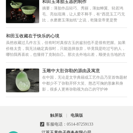
和田玉薄胎玉器的制作
讳”。
摘要：薄胎作品轻巧、秀丽，薄如蝉翼、轻若鸿
毛、亮似琉璃，让人爱不释手，有“西昆玉工巧无
比，水磨磨玉薄如纸”之说，乾隆皇帝更是赞
曰：”薄如纸而轻如铢”。薄胎技艺是玉器行中最高
深的工艺，要达到“在手疑无...
和田玉收藏在于快乐的心境
虽然收藏过几件古玉，但有时对真假古玉的鉴别也不是很有把握。如果
价格太贵，我无法确定真假时，只能选择放弃，毕竟我是吃过亏的人，
哪怕我再喜欢，也懂得了克制自己。那次去外地出差，顺便去当地的古
玩市场逛了一...
玉雕中大肚弥勒的源由及寓意
在中国，无论是文学典籍或工艺作品乃至首饰题材
中都少不了弥勒开怀大笑、憨态可掬的形象和身
影，很多人更将弥勒视为自己的守护神
触屏版
|
电脑版
客服电话：0514-87259133
江苏玉界电子商务有限公司