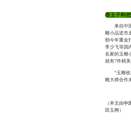
墨玉子料把
来自中国翡
雕小品逆市
朝今年重金
李少飞等国
名家的玉雕
就有7件精
“玉雕收藏
雕大师合作
（本文由
中
田玉网）