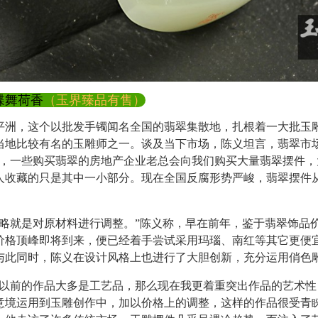
蝶舞荷香
（玉界臻品有售）
，这个以批发手镯闻名全国的翡翠集散地，扎根着一大批玉
当地比较有名的玉雕师之一。谈及当下市场，陈义坦言，翡翠市
前，一些购买翡翠的房地产企业老总会向我们购买大量翡翠摆件，
人收藏的只是其中一小部分。现在全国反腐形势严峻，翡翠摆件
就是对原材料进行调整。”陈义称，早在前年，鉴于翡翠饰品
价格顶峰即将到来，便已经着手尝试采用玛瑙、南红等其它更便
与此同时，陈义在设计风格上也进行了大胆创新，充分运用俏色
前的作品大多是工艺品，那么现在我更着重突出作品的艺术性
意境运用到玉雕创作中，加以价格上的调整，这样的作品很受青睐