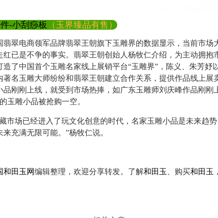
件-小刮痧板
（玉界臻品有售）
翠电商领军品牌翡翠王朝旗下玉雕界的数据显示，当前市场
走红已是不争的事实。翡翠王朝创始人杨牧仁介绍，为主动拥抱
打造了中国首个玉雕名家线上展销平台“玉雕界”，陈义、朱芳妤
内著名玉雕大师纷纷和翡翠王朝建立合作关系，提供作品线上展
小品刚刚上线，就受到市场热捧，如广东玉雕师刘庆峰作品刚刚
美的玉雕小品被抢购一空。
市场已经进入了玩文化创意的时代，名家玉雕小品是未来趋势
未来充满无限可能。”杨牧仁说。
国和田玉网
编辑整理，欢迎分享转发。了解
和田玉
、购买
和田玉