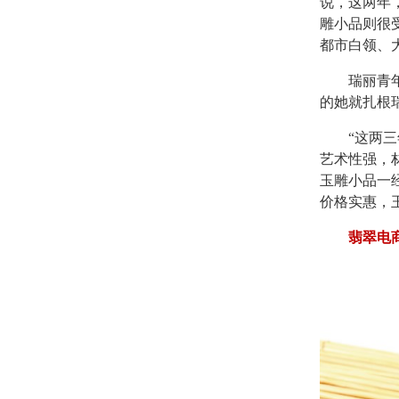
说，这两年
雕小品则很
都市白领、
瑞丽青年玉
的她就扎根
“这两三年
艺术性强，
玉雕小品一
价格实惠，
翡翠电