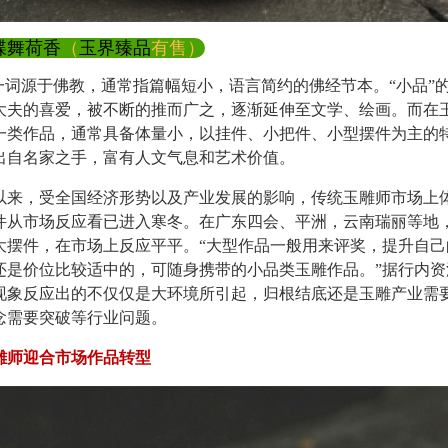
蝶舞荷香
（
玉界臻品
有售）
词源于佛教，通常指篇幅短小，语言简约的佛经节本。“小品”
大夫的喜爱，被不断的推而广之，逐渐延伸至文学、绘画。而在
一类作品，通常具备体量小，以挂件、小把件、小型摆件为主的
出自名家之手，富有人文气息和艺术价值。
以来，受全国经济形势以及产业发展的影响，传统玉雕师市场上
件从市场反应看已进入寒冬。在广东四会、平洲，云南瑞丽等地
大摆件，在市场上反应平平。“大型作品一般用来评奖，提升自己
还是价位比较适中的，可随身携带的小品类玉雕作品。”据行内资
现象反应出的不仅仅是大环境所引起，归根结底还是玉雕产业需
念需要突破等行业问题。
雕师迎合市场作品转型