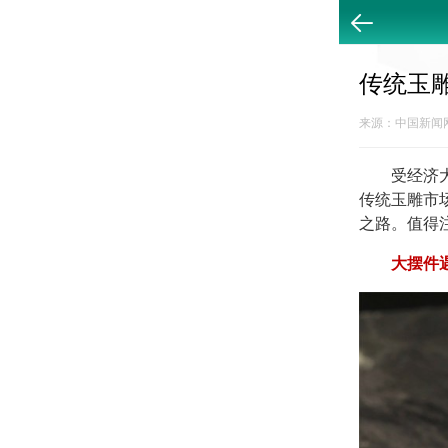
返回
传统玉
来源：中国新闻网 2
受经济大环
传统玉雕市
之路。值得
大摆件