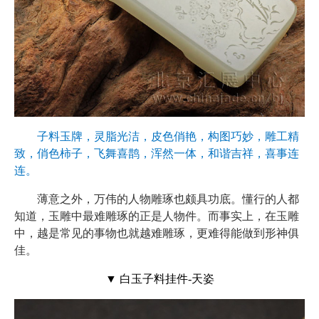
子料玉牌，灵脂光洁，皮色俏艳，构图巧妙，雕工精
致，俏色柿子，飞舞喜鹊，浑然一体，和谐吉祥，喜事连
连。
薄意之外，万伟的人物雕琢也颇具功底。懂行的人都
知道，玉雕中最难雕琢的正是人物件。而事实上，在玉雕
中，越是常见的事物也就越难雕琢，更难得能做到形神俱
佳。
▼ 白玉子料挂件-天姿