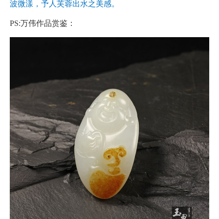
波微漾，予人芙蓉出水之美感。
PS:万伟作品赏鉴：