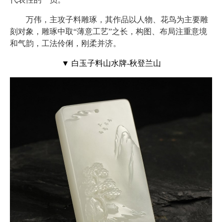
万伟，主攻子料雕琢，其作品以人物、花鸟为主要雕
刻对象，雕琢中取“薄意工艺”之长，构图、布局注重意境
和气韵，工法伶俐，刚柔并济。
▼ 白玉子料山水牌-秋登兰山