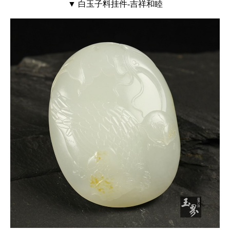
▼ 白玉子料挂件-吉祥和睦