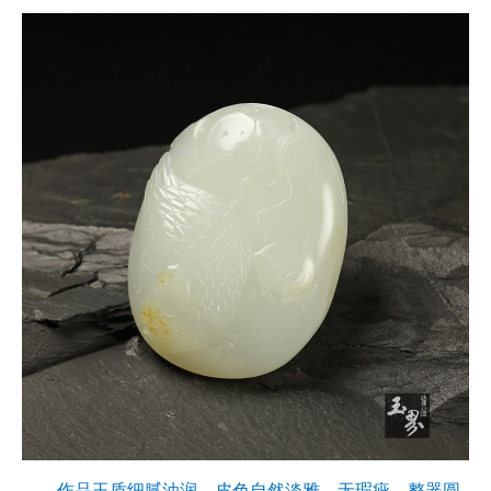
作品玉质细腻油润，皮色自然淡雅，无瑕疵。整器圆