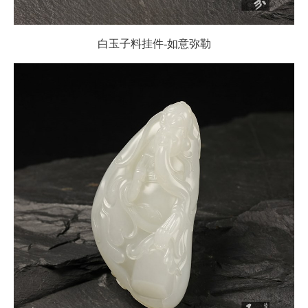
白玉子料挂件-如意弥勒