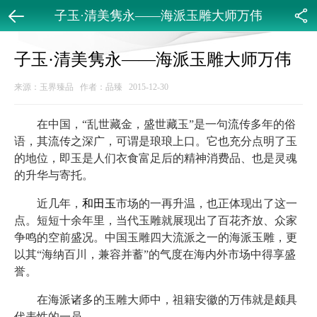
子玉·清美隽永——海派玉雕大师万伟
返回
分享
子玉·清美隽永——海派玉雕大师万伟
来源：玉界臻品 作者：品臻 2015-12-30
在中国，“乱世藏金，盛世藏玉”是一句流传多年的俗
语，其流传之深广，可谓是琅琅上口。它也充分点明了玉
的地位，即玉是人们衣食富足后的精神消费品、也是灵魂
的升华与寄托。
近几年，
和田玉
市场的一再升温，也正体现出了这一
点。短短十余年里，当代玉雕就展现出了百花齐放、众家
争鸣的空前盛况。中国玉雕四大流派之一的海派玉雕，更
以其“海纳百川，兼容并蓄”的气度在海内外市场中得享盛
誉。
在海派诸多的玉雕大师中，祖籍安徽的万伟就是颇具
代表性的一员。