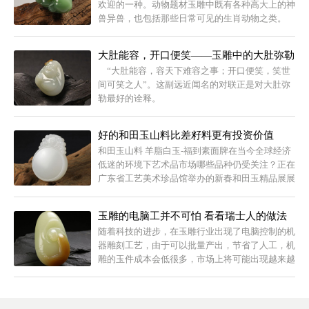
欢迎的一种。动物题材玉雕中既有各种高大上的神
兽异兽，也包括那些日常可见的生肖动物之类。
大肚能容，开口便笑——玉雕中的大肚弥勒
“大肚能容，容天下难容之事；开口便笑，笑世
间可笑之人”。这副远近闻名的对联正是对大肚弥
勒最好的诠释。
好的和田玉山料比差籽料更有投资价值
和田玉山料 羊脂白玉-福到素面牌在当今全球经济
低迷的环境下艺术品市场哪些品种仍受关注？正在
广东省工艺美术珍品馆举办的新春和田玉精品展展
会上，人们发现玉器仍是人们的心头之好。有专家
表示，其实小件的和田...
玉雕的电脑工并不可怕 看看瑞士人的做法
随着科技的进步，在玉雕行业出现了电脑控制的机
器雕刻工艺，由于可以批量产出，节省了人工，机
雕的玉件成本会低很多，市场上将可能出现越来越
多的机雕玉件。该如何面对这样的新技术和市场局
面呢？