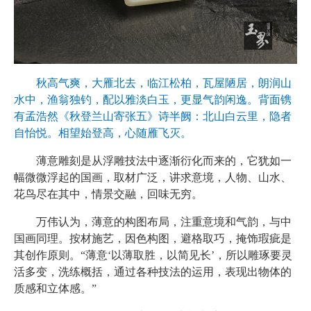
秋高气爽，大雁北去，临江松柏，瓦屋陋居，朗润山
水中，渔翁独钓，配以雅淡白玉，更显气韵闲逸。背面镌
有孟浩然《秋登兰山寄张五》诗半阙：北山白云里，隐者
自怡悦。相望始登高，心随雁飞灭。
薄意雕刻是从浮雕技法中逐渐衍化而来的，它犹如一
幅微微浮起的国画，取材广泛，讲求意境，人物、山水、
花鸟尽在其中，情景交融，回味无穷。
万伟认为，薄意的构图布局，注重意境和气韵，与中
国画同理。按材施艺，因色构图，避格取巧，掩饰瑕疵是
其创作原则。“薄意‘以薄取胜，以简见长’，所以雕琢要灵
活多变，洗练概括，通过各种技法的运用，表现出物体的
质感和立体感。”