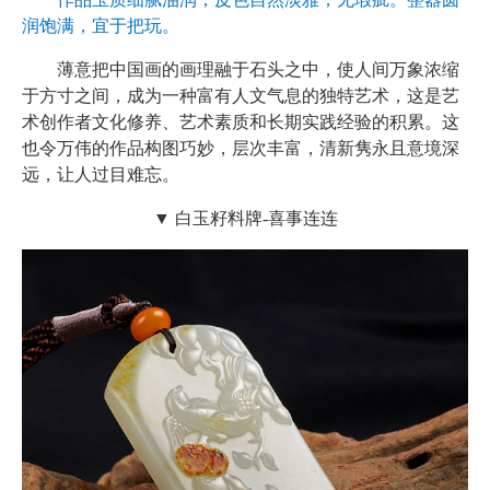
润饱满，宜于把玩。
薄意把中国画的画理融于石头之中，使人间万象浓缩
于方寸之间，成为一种富有人文气息的独特艺术，这是艺
术创作者文化修养、艺术素质和长期实践经验的积累。这
也令万伟的作品构图巧妙，层次丰富，清新隽永且意境深
远，让人过目难忘。
▼ 白玉籽料牌-喜事连连