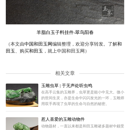
羊脂白玉子料挂件-翠鸟阳春
（本文由
中国和田玉网
编辑整理，欢迎分享转发。了解
和
田玉
、购买
和田玉
，就上中国和田玉网）
相关文章
玉雕虫草 | 于无声处听虫鸣
在高手云集的玉雕界，虫草更是能小中见大。微小
的世间生灵，亦是生命中闪闪发光的一环，玉雕师
用双手再现了虫草的生命与自然的秘密。
惹人喜爱的玉雕动物件
动物题材，一直以来都是和田玉雕诸多题材中颇受