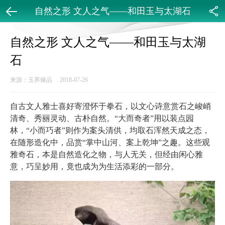
自然之形 文人之气——和田玉与太湖石
返回
分享
自然之形 文人之气——和田玉与太湖
石
来源：玉界臻品 2018-07-26
自古文人雅士喜好寄澄怀于拳石，以文心诗意赏石之峻峭
清奇、秀丽灵动、古朴自然。“大而奇者”用以装点园
林，“小而巧者”则作为案头清供，均取石浑然天成之态，
在随形造化中，品赏“掌中山河、案上乾坤”之趣。这些观
雅奇石，本是自然造化之物，与人无关，但经由闲心雅
意，巧呈妙用，竟也成为为生活添彩的一部分。