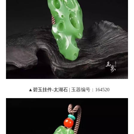
▲
碧玉挂件-太湖石
| 玉器编号：164520