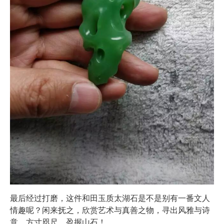
最后经过打磨，这件和田玉质太湖石是不是别有一番文人
情趣呢？闲来抚之，欣赏艺术与真善之物，寻出风雅与诗
意。方寸咫尺，盈握山石！