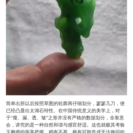
简单出胚以后按照草图的轮廓再仔细划分，寥寥几刀，便
已经凸显出太湖石特性。在中国传统意义的美学上，对
于“瘦、漏、透、皱”之形并没有严格的数据划分，全靠意
会，讲究的是一种自然和谐与感官舒适。这也就极其考验
玉雕师的审美把握，稍有不甚，极有可能造成无法挽回的