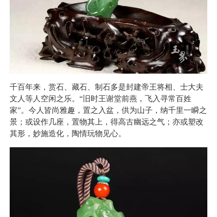
千百年来，赏石、藏石、制石多是封建帝王将相、士大夫
文人等人空闲之乐。“旧时王谢堂前燕，飞入寻常百姓
家”。今人皆尚雅趣，置之入盆，供为山子，纳千里一瞬之
景；或设作几座，置物其上，得高古幽远之气；亦或塑改
其形，妙施造化，陶情玩物见心。