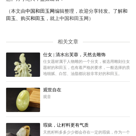
（本文由
中国和田玉网
编辑整理，欢迎分享转发。了解
和
田玉
、购买
和田玉
，就上中国和田玉网）
相关文章
仕女 | 清水出芙蓉，天然去雕饰
仕女题材属于人物雕的一个分支，被选用雕刻仕女
题材的和田玉，也有着严格的要求，一般选择的质
地细腻、白皙、油脂都比较非常好的和田玉。
观世自在
观音
瑕疵，让籽料更有气质
天然籽料多多少少都会存在一定的瑕疵，作为一个