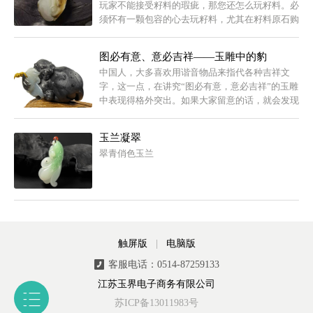
玩家不能接受籽料的瑕疵，那您还怎么玩籽料。必
须怀有一颗包容的心去玩籽料，尤其在籽料原石购
买收藏过程中！
图必有意、意必吉祥——玉雕中的豹
中国人，大多喜欢用谐音物品来指代各种吉祥文
字，这一点，在讲究“图必有意，意必吉祥”的玉雕
中表现得格外突出。如果大家留意的话，就会发现
玉雕中的豹出现时，一般都伴随着一只喜鹊。豹和
喜鹊，谐音即为“报喜”。
玉兰凝翠
翠青俏色玉兰
触屏版
|
电脑版
客服电话：0514-87259133
江苏玉界电子商务有限公司
苏ICP备13011983号