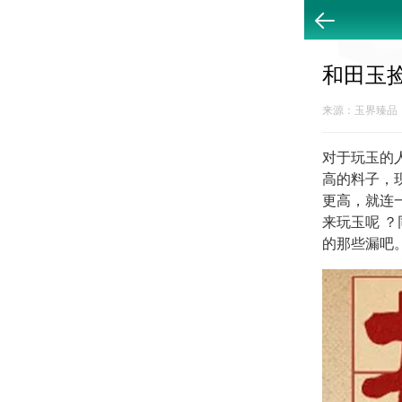
返回
和田玉
来源：玉界臻品 20
对于玩玉的
高的料子，
更高，就连
来玩玉呢 
的那些漏吧