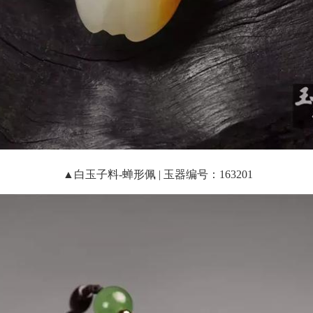
▲白玉子料-蝉形佩 | 玉器编号：163201