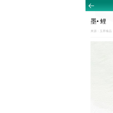
返回
墨• 鲤
来源：玉界臻品 20