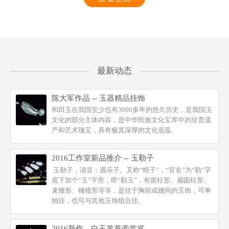
最新动态
陈大军作品 -- 玉器精品挂饰
和田玉在我国至少也有3000多年的悠久历史，是我国玉
文化的部分主体内容，是中华民族文化宝库中的珍贵遗
产和艺术瑰宝，具有极其深厚的文化底蕴。
2016工作室新品推介 -- 玉勒子
玉勒子，谐音：遇乐子。又称“蜡子”，“官名”为“勒”字
底下加个“玉”字旁，即“勒玉”，有圆柱形、扁圆柱形、
束腰形、橄榄形等等，是挂于胸前或腰间的玉饰，可单
独挂，也可与其他玉饰组合挂。
2016新作---白玉羊首壶赏鉴