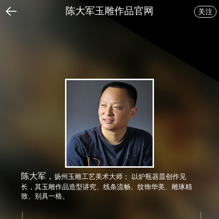
陈大军玉雕作品官网
关注
返回
陈大军，
扬州玉雕工艺美术大师； 以炉瓶器皿创作见
长，其玉雕作品造型讲究、线条流畅、纹饰华美、雕琢精
致、别具一格。