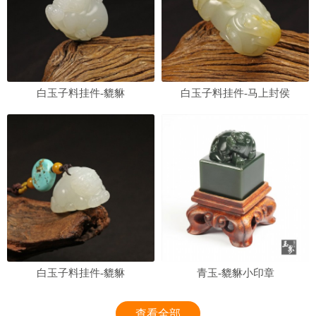
白玉子料挂件-貔貅
白玉子料挂件-马上封侯
白玉子料挂件-貔貅
青玉-貔貅小印章
查看全部