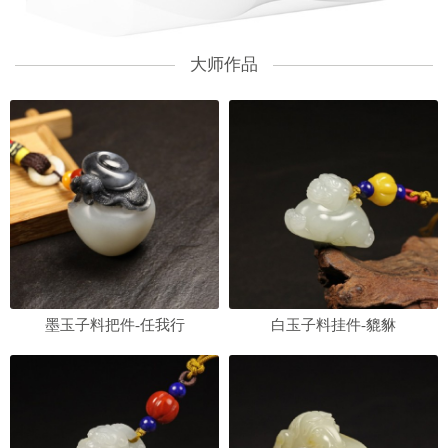
大师作品
墨玉子料把件-任我行
白玉子料挂件-貔貅