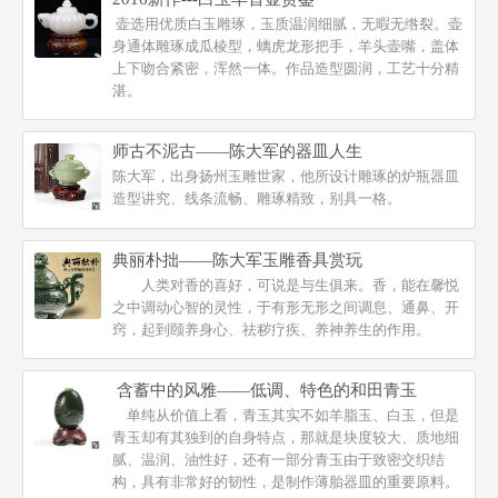
壶选用优质白玉雕琢，玉质温润细腻，无暇无绺裂。壶
身通体雕琢成瓜棱型，螭虎龙形把手，羊头壶嘴，盖体
上下吻合紧密，浑然一体。作品造型圆润，工艺十分精
湛。
师古不泥古——陈大军的器皿人生
陈大军，出身扬州玉雕世家，他所设计雕琢的炉瓶器皿
造型讲究、线条流畅、雕琢精致，别具一格。
典丽朴拙——陈大军玉雕香具赏玩
人类对香的喜好，可说是与生俱来。香，能在馨悦
之中调动心智的灵性，于有形无形之间调息、通鼻、开
窍，起到颐养身心、祛秽疗疾、养神养生的作用。
含蓄中的风雅——低调、特色的和田青玉
单纯从价值上看，青玉其实不如羊脂玉、白玉，但是
青玉却有其独到的自身特点，那就是块度较大、质地细
腻、温润、油性好，还有一部分青玉由于致密交织结
构，具有非常好的韧性，是制作薄胎器皿的重要原料。