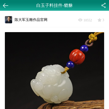
白玉子料挂件-貔貅
返回
分享
陈大军玉雕作品官网
3
10552