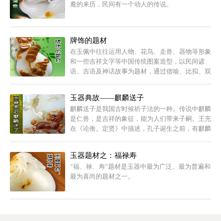
鸯的来历，民间有一个动人的传说。
牌饰的题材
在玉佩中往往运用人物、花鸟、走兽、器物等形象
和一些吉祥文字等中国传统图案造型，以民间谚
语、吉语及神话故事为题材，通过借喻、比拟、双
关、象征及谐音等表现手法，构成“一句吉语一幅
图案”的美术表现形式，反映人们对美好生活的追
玉器典故——麒麟送子
求向往。
麒麟送子是我国古时候祈子法的一种。传说中麒麟
是仁兽，是吉祥的象征，能为人们带来子嗣。王充
在《论衡。定贤》中描述，孔子诞生之前，有麒麟
吐玉书于其家院。这个典故成为“麒麟送子”的来
源。
玉器题材之：福禄寿
“福、禄、寿”题材是玉器中最为广泛、最为普遍和
最为喜尚的题材之一。