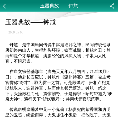
玉器典故——钟馗
返回
分享
玉器典故——钟馗
2009-05-06
钟馗，是中国民间传说中驱鬼逐邪之神。民间传说他系
唐初终南山人，生得豹头环眼，铁面虬鬓，相貌奇丑；然
而却是个才华横溢、满腹经纶的风流人物，平素为人刚
直，不惧邪祟。
在唐玄宗登基那年（唐先天元年八月初四，712年9月9
日），他赴长安应试，钟馗作《瀛州待宴》五篇，被主考
官誉称“奇才”，取为贡士之首。可是殿试时，奸相卢杞竟
以貌取人，迭进谗言，从而使其状元落选。钟馗一怒之
下，头撞殿柱而死，震惊朝野。于是德宗下昭封钟馗为“驱
魔大神”，遍行天下“斩妖驱邪”；并用状元官职殡葬。
传说唐明皇睡梦中见一小鬼偷了杨贵妃的紫香囊和唐明
皇的玉笛，绕殿而奔，大鬼捉住小鬼后，把他吃了。大鬼