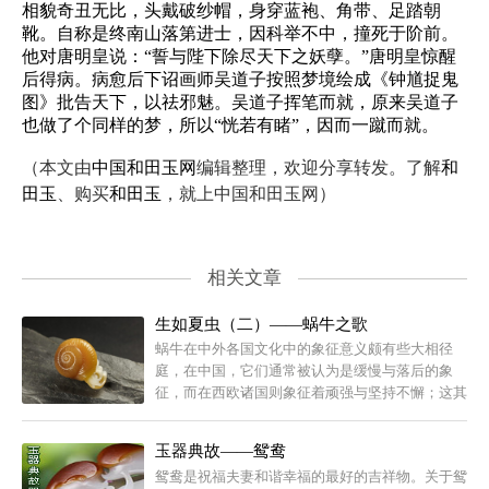
相貌奇丑无比，头戴破纱帽，身穿蓝袍、角带、足踏朝
靴。自称是终南山落第进士，因科举不中，撞死于阶前。
他对唐明皇说：“誓与陛下除尽天下之妖孽。”唐明皇惊醒
后得病。病愈后下诏画师吴道子按照梦境绘成《钟馗捉鬼
图》批告天下，以祛邪魅。吴道子挥笔而就，原来吴道子
也做了个同样的梦，所以“恍若有睹”，因而一蹴而就。
（本文由
中国和田玉网
编辑整理，欢迎分享转发。了解
和
田玉
、购买
和田玉
，就上中国和田玉网）
相关文章
生如夏虫（二）——蜗牛之歌
蜗牛在中外各国文化中的象征意义颇有些大相径
庭，在中国，它们通常被认为是缓慢与落后的象
征，而在西欧诸国则象征着顽强与坚持不懈；这其
中值得一提的是，法国人喜欢称呼自己的爱人为蜗
牛，并认为蜗牛代表着爱情的...
玉器典故——鸳鸯
鸳鸯是祝福夫妻和谐幸福的最好的吉祥物。关于鸳