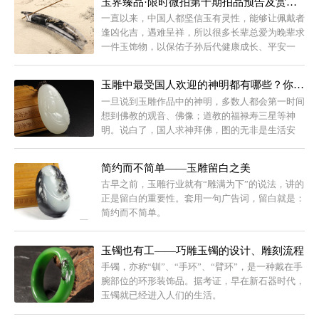
玉界臻品·限时微拍第十期拍品预告及赏鉴（二）
一直以来，中国人都坚信玉有灵性，能够让佩戴者
逢凶化吉，遇难呈祥，所以很多长辈总爱为晚辈求
一件玉饰物，以保佑子孙后代健康成长、平安一
生。
玉雕中最受国人欢迎的神明都有哪些？你能一一历数吗？
一旦说到玉雕作品中的神明，多数人都会第一时间
想到佛教的观音、佛像；道教的福禄寿三星等神
明。说白了，国人求神拜佛，图的无非是生活安
逸、钱财就手，求得也大多是长命百岁、子孙满
堂。
简约而不简单——玉雕留白之美
古早之前，玉雕行业就有“雕满为下”的说法，讲的
正是留白的重要性。套用一句广告词，留白就是：
简约而不简单。
玉镯也有工——巧雕玉镯的设计、雕刻流程
手镯，亦称“钏”、“手环”、“臂环”，是一种戴在手
腕部位的环形装饰品。据考证，早在新石器时代，
玉镯就已经进入人们的生活。