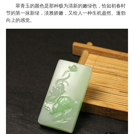
翠青玉的颜色是那种极为清新的嫩绿色，恰如初春时
节的第一抹新绿，淡雅娇嫩，又给人一种生机盎然、蓬勃
向上的感觉。