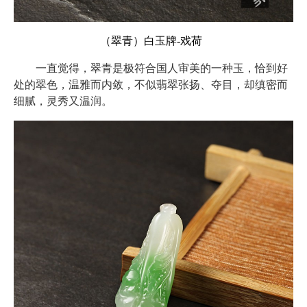
（翠青）白玉牌-戏荷
一直觉得，翠青是极符合国人审美的一种玉，恰到好
处的翠色，温雅而内敛，不似翡翠张扬、夺目，却缜密而
细腻，灵秀又温润。