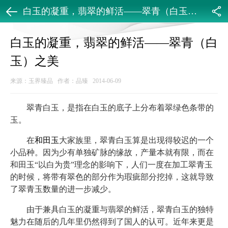
白玉的凝重，翡翠的鲜活——翠青（白玉）之美
返回
分享
白玉的凝重，翡翠的鲜活——翠青（白
玉）之美
来源：玉界臻品 作者：品臻 2014-06-09
翠青白玉，是指在白玉的底子上分布着翠绿色条带的
玉。
在
和田玉
大家族里，翠青白玉算是出现得较迟的一个
小品种。因为少有单独矿脉的缘故，产量本就有限，而在
和田玉“以白为贵”理念的影响下，人们一度在加工翠青玉
的时候，将带有翠色的部分作为瑕疵部分挖掉，这就导致
了翠青玉数量的进一步减少。
由于兼具白玉的凝重与翡翠的鲜活，翠青白玉的独特
魅力在随后的几年里仍然得到了国人的认可。近年来更是