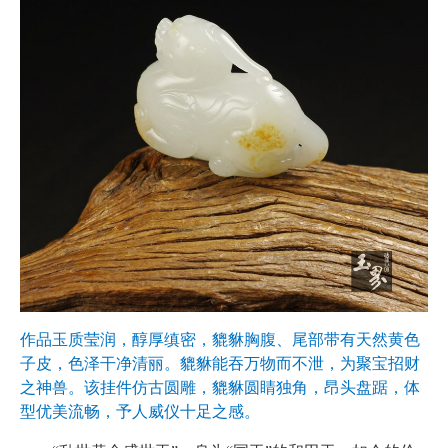
作品玉质莹润，醇厚缜密，貔貅胸腹、尾部带有天然黄色
子皮，色泽干净清丽。貔貅能吞万物而不泄，为聚宝招财
之神兽。该挂件仿古圆雕，貔貅圆睛独角，昂头盘踞，体
型优美流畅，予人威仪十足之感。