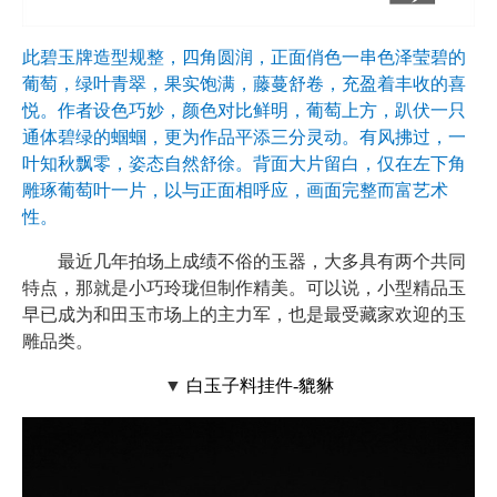
此碧玉牌造型规整，四角圆润，正面俏色一串色泽莹碧的
葡萄，绿叶青翠，果实饱满，藤蔓舒卷，充盈着丰收的喜
悦。作者设色巧妙，颜色对比鲜明，葡萄上方，趴伏一只
通体碧绿的蝈蝈，更为作品平添三分灵动。有风拂过，一
叶知秋飘零，姿态自然舒徐。背面大片留白，仅在左下角
雕琢葡萄叶一片，以与正面相呼应，画面完整而富艺术
性。
最近几年拍场上成绩不俗的玉器，大多具有两个共同
特点，那就是小巧玲珑但制作精美。可以说，小型精品玉
早已成为和田玉市场上
的主力军，也是最受藏家欢迎的玉
雕品类。
▼
白玉子料挂件-貔貅