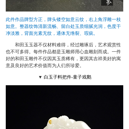
此件作品牌型方正，牌头镂空如意云纹，右上角浮雕一枝
如意。整器纹饰清新流畅、留白处玉质细腻光润，色度干
净淡雅，背面光素无纹，通体无绺裂、瑕疵。
和田玉玉器不仅材料难得，经过雕琢后，艺术观赏性
也不可多得。每件作品都是玉雕师用心血雕刻而成。一件
好的和田玉雕件不仅因其玉质稀有，更因其吉祥美好的寓
意及良好的艺术价值而为人们所珍爱。
▼
白玉子料把件-童子戏鹅