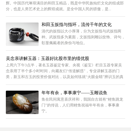
辉。中国历代琳琅满目的和田玉精品，既是中华民族灿烂文化的组成部
分，也是人类艺术史上的辉煌成就。是全中国人民的骄傲，是...
和田玉扳指与指环，流传千年的文化
清代的扳指以大小厚薄，分为文扳指与武扳指两
种。武扳指多为素面，文扳指则雕以纹饰、诗句，
彰显佩戴者的身份与地位。
吴念亲讲解玉器：玉器好比股市里的绩优股
上周六下午3点半，著名玉器鉴定专家、央视《鉴宝》栏目玉器专家吴
念亲用了半个多小时时间，向藏友们“传道解惑”，专业讲解玉器的门
类，新玉和古玉的投资价值对比，以及如何练就“火眼金睛”辨识玉的真
假。玉器好...
年年有余，事事康宁——玉雕说鱼
鱼在民间寓意喜庆祥和，我国自古就有“鲤鱼跳龙
门”的传说，人们用鲤鱼祝福年年有余，事事康
宁。