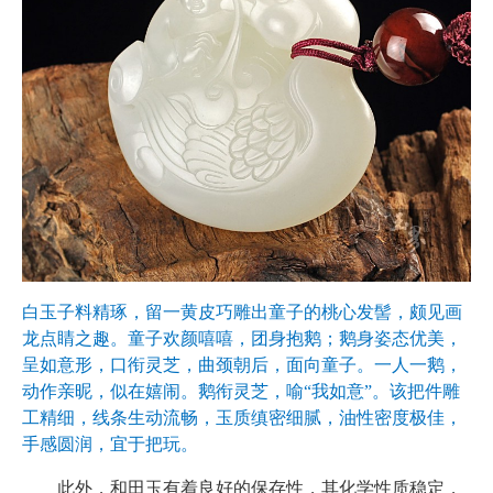
白玉子料精琢，留一黄皮巧雕出童子的桃心发髻，颇见画
龙点睛之趣。童子欢颜嘻嘻，团身抱鹅；鹅身姿态优美，
呈如意形，口衔灵芝，曲颈朝后，面向童子。一人一鹅，
动作亲昵，似在嬉闹。鹅衔灵芝，喻“我如意”。该把件雕
工精细，线条生动流畅，玉质缜密细腻，油性密度极佳，
手感圆润，宜于把玩。
此外，和田玉有着良好的保存性，其化学性质稳定，