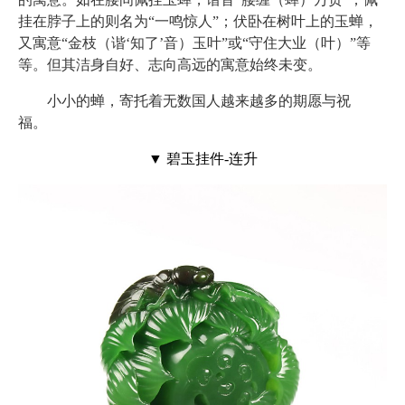
挂在脖子上的则名为“一鸣惊人”；伏卧在树叶上的玉蝉，
又寓意“金枝（谐‘知了’音）玉叶”或“守住大业（叶）”等
等。但其洁身自好、志向高远的寓意始终未变。
小小的蝉，寄托着无数国人
越来越多的
期愿与祝
福。
▼ 碧玉挂件-连升