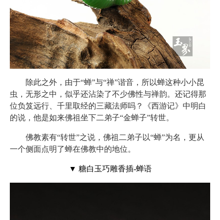
除此之外，由于“蝉”与“禅”谐音，所以蝉这种小小昆
虫，无形之中，似乎还沾染了不少佛性与禅韵。还记得那
位负笈远行、千里取经的三藏法师吗？《西游记》中明白
的说，他是如来佛祖坐下二弟子“金蝉子”转世。
佛教素有“转世”之说，佛祖二弟子以“蝉”为名，更从
一个侧面点明了蝉在佛教中的地位。
▼ 糖白玉巧雕香插-蝉语