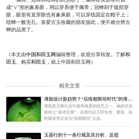
成“∨”形的象鼻眼，用以穿系便于佩带；冠蝉则于腹部穿
眼，眼形有直穿眼也有象鼻眼，可以穿线固定在帽子上；
唅蝉一般无孔。喜爱古玉收藏的朋友据此，便不难分辨古
蝉的品类了。
（本文由
中国和田玉网
编辑整理，欢迎分享转发。了解
和
田玉
、购买
和田玉
，就上中国和田玉网）
相关文章
薄胎设计新趋势？“后痕都斯坦时代”的薄胎玉器
薄胎是玉雕行业中最有难度的技艺之一，她的历史
称得上“颠沛流离”，自唐代起几经失传、重现，由
乾隆皇帝正名为“痕都斯坦”玉器。
玉器行的十一条行规及其分析、反驳