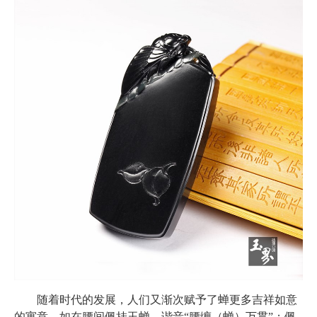
随着时代的发展，人们又渐次赋予了蝉更多吉祥如意
的寓意。如在腰间佩挂玉蝉，谐音“腰缠（蝉）万贯”；佩