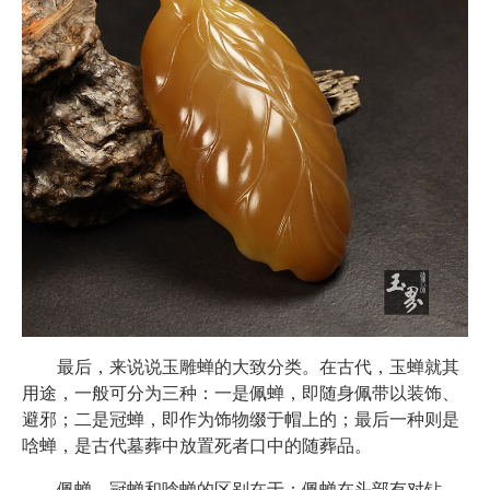
最后，来说说玉雕蝉的大致分类。在古代，玉蝉就其
用途，一般可分为三种：一是佩蝉，即随身佩带以装饰、
避邪；二是冠蝉，即作为饰物缀于帽上的；最后一种则是
唅蝉，是古代墓葬中放置死者口中的随葬品。
佩蝉、冠蝉和唅蝉的区别在于：佩蝉在头部有对钻