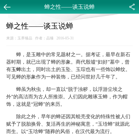
蝉之性——谈玉说蝉
返回
分享
蝉之性——谈玉说蝉
来源：玉界臻品 作者：品臻 2016-05-31
蝉，是玉雕中的常见题材之一。据考证，最早在新石
器时期，就已出现了蝉的形象。商代殷墟“妇好”墓中，曾
有
玉蝉
出土，同时出土的玉坠、玉琮也有一些饰以蝉纹。
可见蝉的形象作为一种装饰，已经问世好几千年了。
蝉虽为秋虫，却一直以“脱于浊秽，以浮游尘埃之
外”的高洁而为古人所推崇。人们因此雕琢玉蝉，作为帽
饰，这就是“冠蝉”的来历。
除此之外，早年的蝉还因其蜕壳变化的特殊性被人们
赋予了脱胎换骨、复活再生的神秘寓意，“玉琀蝉”就源此
而生。以“玉琀蝉”随葬的风俗，在汉代最为流行。