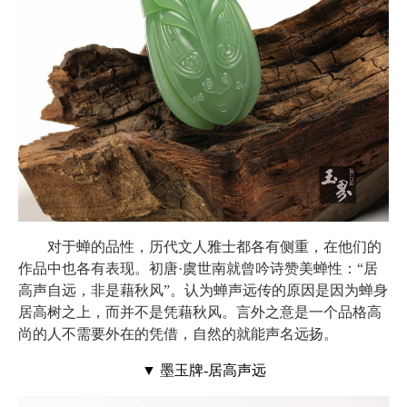
对于蝉的品性，历代文人雅士都各有侧重，在他们的
作品中也各有表现。初唐·虞世南就曾吟诗赞美蝉性：“居
高声自远，非是藉秋风”。认为蝉声远传的原因是因为蝉身
居高树之上，而并不是凭藉秋风。言外之意是一个品格高
尚的人不需要外在的凭借，自然的就能声名远扬。
▼ 墨玉牌-居高声远