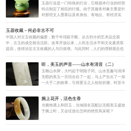
玉器行业是一门特殊的行业，它根据本行业的经营
特点制定了相应的行规。由于其服务对象主要是针
对那些文人墨客以及有身份、有地位、有经济实
力、具备一定文化修养的各界人士，因而与其它行
业有不同的规矩。小编要说...
玉器收藏－何必非古不可
中国人对古玉收藏的偏爱，数千年绵延不断。从古到今的艺术品交易
中，古玉的成交相当活跃。改革开放以来，人民生活水平和文化素质双
提高，使得涉足古玉收藏的人与日俱增。与此同时，人们的理财观念也
悄然变化，逐渐...
听，美玉的声音——山水有清音（二）
玉雕山水牌，大约起于明陆子冈。山水意趣与润泽
无暇的美玉一旦结合在了一起，马上产生出了一加
一大于二的效果，引得爱玉之人纷纷折腰。时至今
日，玉雕山水牌更有了长足的进步。
腕上花开，活色生香
当腕饰遇上和田玉，当倾国名花配以无暇美玉盛放
于腕上时，又会绽放出怎样的绝世风采呢？