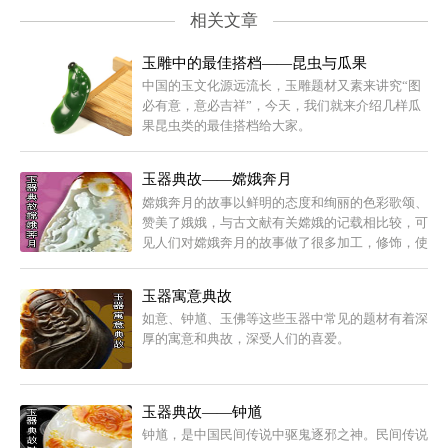
相关文章
玉雕中的最佳搭档——昆虫与瓜果
中国的玉文化源远流长，玉雕题材又素来讲究“图
必有意，意必吉祥”，今天，我们就来介绍几样瓜
果昆虫类的最佳搭档给大家。
玉器典故——嫦娥奔月
嫦娥奔月的故事以鲜明的态度和绚丽的色彩歌颂、
赞美了娥娥，与古文献有关嫦娥的记载相比较，可
见人们对嫦娥奔月的故事做了很多加工，修饰，使
娥娥的形象与月同美，使之符合人们对美的追求。
玉器寓意典故
如意、钟馗、玉佛等这些玉器中常见的题材有着深
厚的寓意和典故，深受人们的喜爱。
玉器典故——钟馗
钟馗，是中国民间传说中驱鬼逐邪之神。民间传说