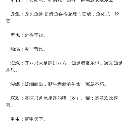
龙鱼
：龙头鱼身,是鲤鱼喜得龙珠而变成，鱼化龙－蜕
变。
壁虎
：必得幸福。
蜥蜴：今非昔比。
蜘蛛
：其八只大足踏进八方，知足者常乐也，寓意知足
常乐。
蝴蝶
：破蛹而出，诞生崭新的生命，寓意不朽。
双欢
：雕两只首尾相连的獾（欢）。獾：寓意欢欢喜
喜。
甲虫
：富甲天下。