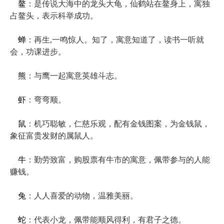
鳌
：是传说大海中的龙头大龟，仙鹤站在鳌身上，寓独
占鳌头，表示科举成功。
蝉
：再生,一鸣惊人。知了，寓意知道了，读书一听就
会，功课进步。
熊
：与鹰一起寓意英雄斗志。
虾
：弯弯顺。
鼠
：机巧聪敏，仁慈乐观，配有金钱图案，为金钱鼠，
象征富贵发财的属鼠人。
牛
：勤劳致富，购股票有牛市的寓意，佩带参与的人能
赚钱。
兔
：人人喜爱的动物，温雅美丽。
蛇
：代表小龙，佩带能顺风得利，有君子之德。