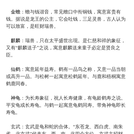
金蟾
：蟾与钱谐音，常见蟾口中衔铜钱，寓意富贵有
钱。据说是龙王的公主，它会吐钱，三足灵兽，古人认为
可以致富，是旺财瑞兽。
麒麟
：瑞兽，只在太平盛世出现。是仁慈和祥的象征，
又有“麒麟送子”之说，寓意麒麟送来童子必定是贤良之
臣。
仙鹤
：寓意延年益寿。鹤有一品鸟之称，又意一品当朝
或高升一品。与松树一起寓意松鹤延年。与鹿和梧桐寓意
鹤鹿同春。
神龟
：为长寿象征，祝人长寿健康，有龟龄鹤寿之说。
平安龟或长寿龟。与鹤一起寓意龟鹤同寿。带角神龟即长
寿龟。
玄武：玄武是龟和蛇的合体。“东苍龙、西白虎、南朱
雀、北玄武”代表东、西、南、北四个方位。玄武主招财，