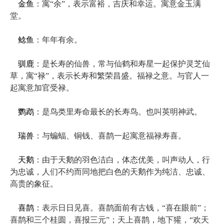
金鱼
：寓“余”，表示富裕，吉庆和幸运。寓意金玉满
堂。
鲶鱼
：年年有余。
驯鹿
：是长寿的仙兽，常与仙鹤和寿星一起保护灵芝仙
草，寓“禄”，表示长寿和繁荣昌盛。福禄之意。与官人一
起寓意加官受禄。
鹦鹉
：是鸟类里寿命最长的长寿鸟。也叫英明神武。
瑞兽
：与蝙蝠、铜钱、喜鹊一起寓意福禄寿喜。
天鹅
：由于天鹅的羽色洁白，体态优美，叫声动人，行
为忠诚，人们不约而同地把白色的天鹅作为纯洁、忠诚、
高贵的象征。
喜鹊
：表示日日见喜。喜鹊面前有古钱，“喜在眼前”；
喜鹊和三个桂圆，喜报三元”；天上喜鹊，地下獾，“欢天