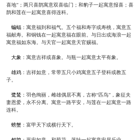
喜地”；两只喜鹊寓意双喜临门；和豹子一起寓意报喜；喜
鹊和莲在一起寓意喜得连科。
蝙蝠
：寓意福到和福气。五个福和寿字或寿桃，寓意五
福献寿。和铜钱在一起寓意福在眼前。与日出或海浪一起
寓意福如东海。与天官一起寓意天官赐福。
大象
：寓意吉祥或喜象。与瓶一起寓意太平有象。
雄鸡
：吉祥如意，常带五只小鸡寓意五子登科或教五
子。
鹭鸶
：羽色绚丽，雌雄偶居不离，古称“匹鸟”，象征夫
妻恩爱，永不分离。寓意一路平安，与莲在一起寓意一路
连科。
螃蟹
：富甲天下或横行天下。
鹌鹑
：平安如意。和菊花、落叶一起寓意安居乐业。