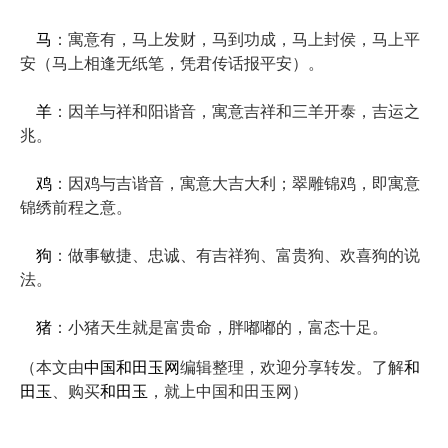
马
：寓意有，马上发财，马到功成，马上封侯，马上平
安（马上相逢无纸笔，凭君传话报平安）。
羊
：因羊与祥和阳谐音，寓意吉祥和三羊开泰，吉运之
兆。
鸡
：因鸡与吉谐音，寓意大吉大利；翠雕锦鸡，即寓意
锦绣前程之意。
狗
：做事敏捷、忠诚、有吉祥狗、富贵狗、欢喜狗的说
法。
猪
：小猪天生就是富贵命，胖嘟嘟的，富态十足。
（本文由
中国和田玉网
编辑整理，欢迎分享转发。了解
和
田玉
、购买
和田玉
，就上中国和田玉网）