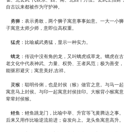
自古以来都被作为守护神。
勇狮
：表示勇敢，两个狮子寓意事事如意。一大一小狮
子寓意太师少师，意即位高权重。
猛虎
：比喻威武勇猛，显示一种实力。
螭龙
：传说中没有角的龙，又叫螭虎或草龙。螭虎在古
老文化中代表神武、力量、权势、王者风范；极为善变，
能驱邪避灾；寓意美好,吉祥。
灵猴
：聪明伶俐，也是封侯（猴）做官之意。与马一起
寓意马上封侯。与印一起寓意封侯挂印。大猴背小猴寓意
辈辈封侯猴。
鲤鱼
：鲤鱼跳龙门，比喻中举、升官等飞黄腾达之事。
后来又用作比喻逆流前进；奋发向上。龙头鱼寓意高升。