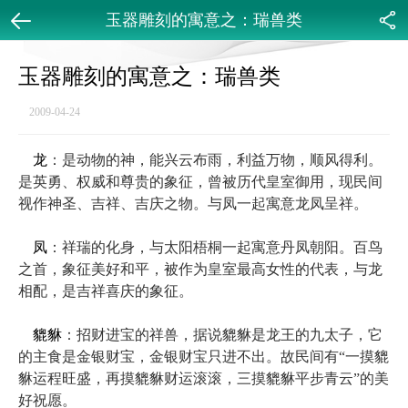
玉器雕刻的寓意之：瑞兽类
返回
分享
玉器雕刻的寓意之：瑞兽类
2009-04-24
龙
：是动物的神，能兴云布雨，利益万物，顺风得利。
是英勇、权威和尊贵的象征，曾被历代皇室御用，现民间
视作神圣、吉祥、吉庆之物。与凤一起寓意龙凤呈祥。
凤
：祥瑞的化身，与太阳梧桐一起寓意丹凤朝阳。百鸟
之首，象征美好和平，被作为皇室最高女性的代表，与龙
相配，是吉祥喜庆的象征。
貔貅
：招财进宝的祥兽，据说貔貅是龙王的九太子，它
的主食是金银财宝，金银财宝只进不出。故民间有“一摸貔
貅运程旺盛，再摸貔貅财运滚滚，三摸貔貅平步青云”的美
好祝愿。