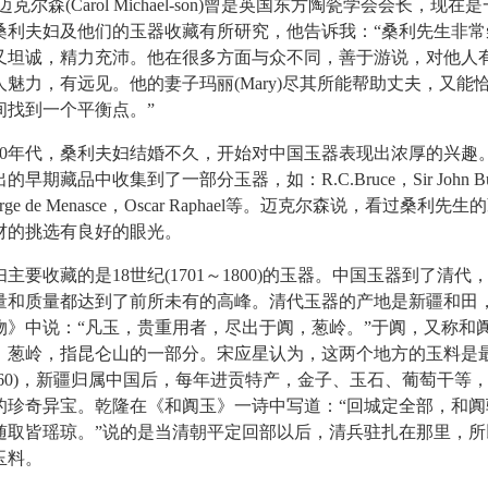
尔森(Carol Michael-son)曾是英国东方陶瓷学会会长，现在
桑利夫妇及他们的玉器收藏有所研究，他告诉我：“桑利先生非常
又坦诚，精力充沛。他在很多方面与众不同，善于游说，对他人
魅力，有远见。他的妻子玛丽(Mary)尽其所能帮助丈夫，又能
间找到一个平衡点。”
年代，桑利夫妇结婚不久，开始对中国玉器表现出浓厚的兴趣
早期藏品中收集到了一部分玉器，如：R.C.Bruce，Sir John Buch
George de Menasce，Oscar Raphael等。迈克尔森说，看过桑利
材的挑选有良好的眼光。
收藏的是18世纪(1701～1800)的玉器。中国玉器到了清代
量和质量都达到了前所未有的高峰。清代玉器的产地是新疆和田
物》中说：“凡玉，贵重用者，尽出于阗，葱岭。”于阗，又称和
。葱岭，指昆仑山的一部分。宋应星认为，这两个地方的玉料是
760)，新疆归属中国后，每年进贡特产，金子、玉石、葡萄干等
的珍奇异宝。乾隆在《和阗玉》一诗中写道：“回城定全部，和阗
随取皆瑶琼。”说的是当清朝平定回部以后，清兵驻扎在那里，所
玉料。