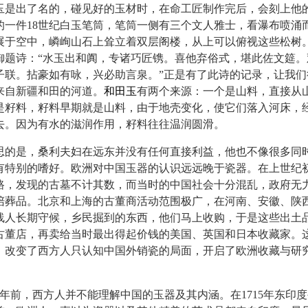
出了名的，碰见好的玉材时，在命工匠制作完后，会刻上他
的一件18世纪白玉笔筒，笔筒一侧有三个文人雅士，看瀑布喷涌
展于空中，嶙峋山石上耸立着双层阁楼，从上可以俯视这些松树
御题诗：“水玉出和阗，专诸巧匠镌。喜他弃俗式，堪此佐文筵。
子联。拈豪如有咏，兴必助言泉。”正是有了此诗的记录，让我们
来自新疆和田的河道。
和田玉
有两个来源：一个是山料，直接从
是籽料，籽料早期就是山料，由于地壳变化，使它们落入河床，
去。因为有水的滋润作用，籽料往往温润圆滑。
是，桑利夫妇在远东并没有任何直接利益，他也不像很多同
有特别的嗜好。欧洲对中国玉器的认识远远晚于瓷器。在上世纪
路，发现的古墓不计其数，而当时的中国社会十分混乱，政府无
陪葬品。北京和上海的古董商活动范围极广，在河南、安徽、陕
线人长期守候，乡民掘到的东西，他们马上收购，于是这些出土
古董店，再卖给当时最出得起价钱的美国、英国和日本收藏家。
，改变了西方人只认知中国外销瓷的局面，开启了欧洲收藏与研
年前，西方人并不能理解中国的玉器及其内涵。在1715年东印