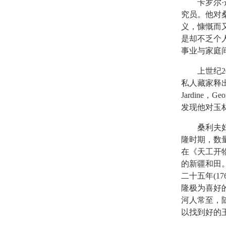
卡罗尔·迈克
究员。他对
义，慷慨而
是却不乏个人
事业与家庭
上世纪20
私人藏家释出的
Jardine，
发现他对玉
桑利夫妇主要
隆时期，数
在《天工开
的新疆和田
二十五年(1
隆极为喜好
河人常至，
以找到好的