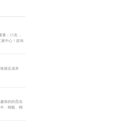
重量：15克 ，
汇展中心！咨询
价格接近成本
动趣致的的昆虫
蜗牛、蜻蜓、蝴