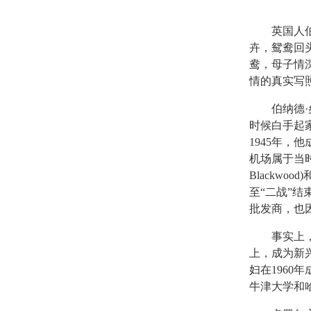
英国人伯纳德
卉，鸳鸯回
鸯，母子情
情的真实写
伯纳德·桑利
时候白手起
1945年，
机场属于当时
Blackwo
至“二战”
批发商，也
事实上，桑
上，成为新兴
妇在1960
牛津大学和