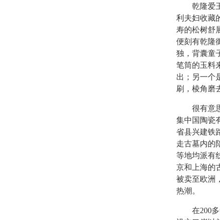
乾隆爱玉是
利夫妇收藏
寿的松树舒
便刻有乾隆
独，背囊童
笔筒的玉料
出；另一个
刷，棱角磨
很有意思的
集中国陶瓷
省县兴建铁
走古墓内的
等地均派有
京和上海的
被卖至欧洲
热潮。
在200多