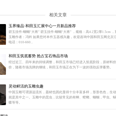
相关文章
玉界臻品·和田玉汇展中心一月新品推荐
碧玉挂件-蝈蝈“大将” 碧玉挂件-蝈蝈“大将” ，规格：高4.2宽2厚1.5cm ，
玉雕作者：冯钤 如果您对本件玉器感兴趣，欢迎咨询中国和田玉网北京
电话：010-660...
和田玉筑底蓄势 抢占宝石饰品市场
经过近三、四年来的持续调整，和田玉市场已经进入筑底阶段，原材料
价，随着市场洗牌的继续，和田玉市场正在为下一波的强劲反弹蓄势。
灵动鲜活的玉雕虫趣
中国玉雕可谓源远流长，题材也因此显得十分丰富多样，形形色色，生
就是其中之一。玉雕中的昆虫，比较常见的有蝉、螳螂、蝈蝈，甲虫、
蝶等等。