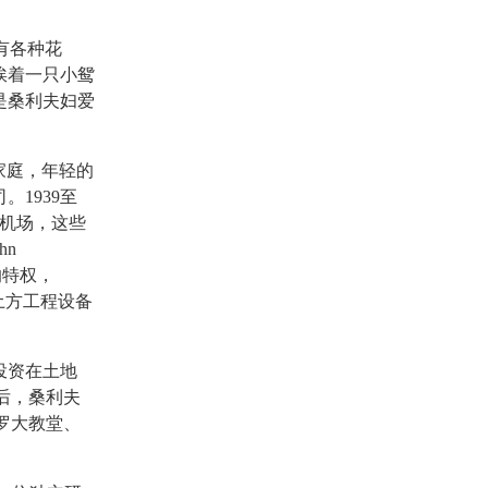
刻有各种花
挨着一只小鸳
是桑利夫妇爱
家庭，年轻的
1939至
的机场，这些
hn
备的特权，
土方工程设备
投资在土地
之后，桑利夫
保罗大教堂、