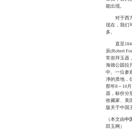
能出现。
对于西方人
现在，我们
多。
直至184
辰(Rober
常崇拜玉器
海德公园拉
中。一位参
净的质地，
那年8～10月
器，标价分
收藏家、美国诺顿
版关于中国
（本文由
中
田玉网）