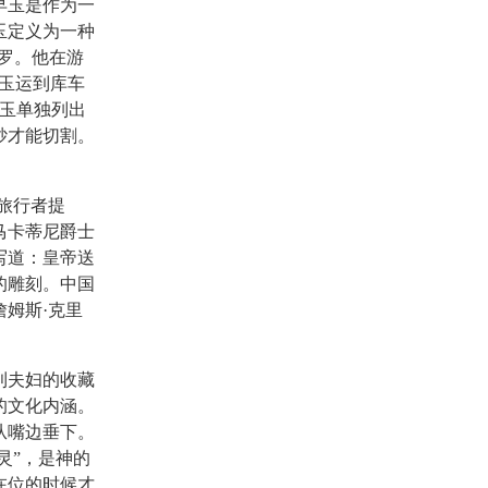
早玉是作为一
玉定义为一种
波罗。他在游
玉运到库车
典将玉单独列出
砂才能切割。
旅行者提
马卡蒂尼爵士
时写道：皇帝送
的雕刻。中国
詹姆斯·克里
利夫妇的收藏
的文化内涵。
从嘴边垂下。
灵”，是神的
在位的时候才