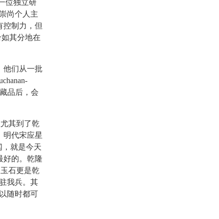
是一位独立研
崇尚个人主
有控制力，但
恰如其分地在
。他们从一批
anan-
先生的藏品后，会
，尤其到了乾
，明代宋应星
阗，就是今天
最好的。乾隆
，玉石更是乾
驻我兵。其
以随时都可