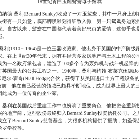
18世纪青白玉雕鸳鸯母子嬉戏
·桑利(Bernard Sunley)收藏了一对玉鸳鸯，其中一只身上
头衔有一只如意，底部脚蹼雕刻得细致入微；另一只鸳鸯身边紧
深。自古以来，鸳鸯在中国都代表着美好忠贞的爱情，这似乎也
照。
(1910～1964)是一位玉器收藏家。他出身于英国的中产阶级
家。在上世纪30年代末，拥有并经营多家房地产与土木工程的公司。
他成为一名政府承包者，建造了100多个专为轰炸机与战斗机起降
英国最大的公共工程之一。1940年，桑利与约翰·布莱克伍德(Jo
od)和尼尔·霍奇(Niall Hodge)合伙，获得了从美国进口土方工程设
结束前，他在自己经营的领域已颇具垄断地位，成为世界上最大的
因此成为一位传奇的企业家。
利在英国战后重建工作中也扮演了重要角色，他把资金重新
的地产商，这些股份最终归入Bernard Sunley投资信托公司。
年成立了Bernard Sunley慈善基金，为很多机构提供了援助，如圣
哈罗学校等。