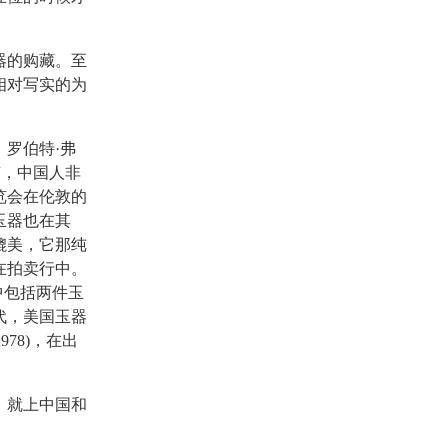
器的购藏。至
相对写实的为
罗伯特·弗
南京，中国人非
览会在伦敦的
玉器也在其
媲美，它那纯
在拍卖行中。
，其中包括两件玉
代，美国玉器
1978)，在出
，就上中国和