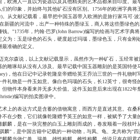
前，欧洲人一直以为瓷器以及其他精美的艺术品都来自印度。最
人们的印象，并始终与其他矿石没有区别。1756年的欧洲字典将
sper)。从文献记载看，最早把中国玉器带入欧洲的是旅行家马可·
“在新疆的河流中，出产一种特殊的墨绿玉，商人将这些墨绿色的
。”1735年，约翰·巴罗(John Barrow)编写的绘画与艺术字
定义为：玉是绿色的石头，硬度超过玛瑙，墨绿色玉，只有金刚
洲最准确的定义。
克尔森说，以上文献记载显示，虽然作为一种矿石，玉经常被
器的雕琢却从没有人涉及。最早记载中国玉器雕刻的是英国特使
Macartney)，他在日记中记录乾隆皇帝赠给英王乔治三世的一件礼物
一件礼物是一件玉如意。像白色玛瑙的石头，长12英寸，很奇怪
，但物件本身看来并无多大价值。这件玉如意后来出现在1822年
 Christie)编写的拍卖图录中。
上的表达方式是含蓄的借物寓意，而西方是直述其意。在桑
件不在少数，它们就像乾隆赠予英王的如意一样，被赋予了大量
玉雕麒麟，是在一块完整的白玉上雕刻而成的，卷发顺着一段枝叶
“骐麟”，是中国古籍中记载的一种动物，与凤、龟、龙共称为“四
把麒麟当做仁兽﹑瑞兽。雄性称麒，雌性称麟，传说只有在明君