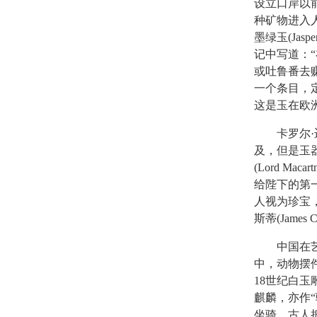
设立口岸以
种矿物进入
墨绿玉(Ja
记中写道：
或吐鲁番去赚钱
一个条目，
这是玉在欧
卡罗尔·迈
及，但是玉
(Lord 
给陛下的第
人视为珍宝
斯蒂(James
中国在艺术
中，动物摆
18世纪白
麒麟，亦作
坐骑，古人