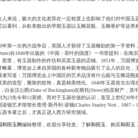
来说，极大的文化差异在一定程度上也影响了他们对中国玉
可以看到，从欧美散出的早期玉器以玉雕花瓶、玉雕香炉等这类
0年第一次鸦片战争后，英国人才获得了玉器雕刻的第一手资料，
t Fortune)在1846年出版的《中国：茶叶的国度》一书里提到：在
，那里，有玉器制作的作坊和买卖玉器的店铺。1851年，万国博
开帷幕，博览会上来自异国的各种新奇物品吸引了众人的目光，
观者写道：万国博览会上中国区的艺术品没有什么能与玉雕花瓶
优美的造型，雅致的纹饰，真是精美绝伦。1848年玉器首次出现
，白金汉公爵(Duke of Buckingham)在斯托(Stowe)拍卖财产
别为23先令和12英镑。而对于玉器价值的认识，直至上世纪30年
艺术馆馆长查理·斯丹利·诺顿(Charles Stanley Nott，1887～
玉器专著之后，才真正进入西方研究领域。
国和田玉网
编辑整理，欢迎分享转发。了解
和田玉
、购买
和田玉