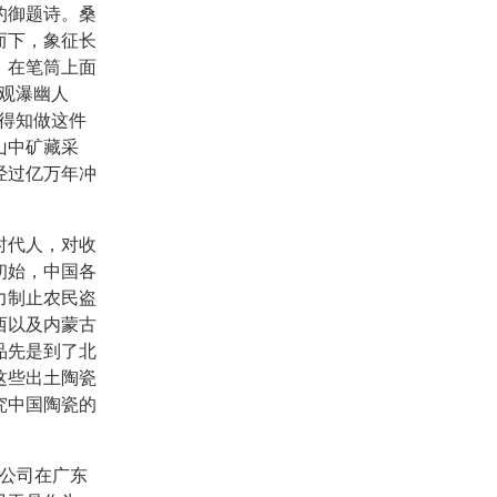
的御题诗。桑
而下，象征长
。在笔筒上面
观瀑幽人
得知做这件
山中矿藏采
经过亿万年冲
时代人，对收
初始，中国各
力制止农民盗
西以及内蒙古
品先是到了北
这些出土陶瓷
究中国陶瓷的
度公司在广东